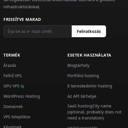
infrastruktúránkat.
FRISSÍTVE MARAD
Feliratkozás
TERMÉK
ESETEK HASZNÁLATA
Árazás
Blogtárhely
Felhő VPS
Portfólió hosting
GPU VPS
E-kereskedelmi hosting
Új
WordPress Hosting
Az API tárhelye
SaaS hostingCity name
Domainek
(optional, probably does not
VPS telepítése
need a translation)
Kérelmek