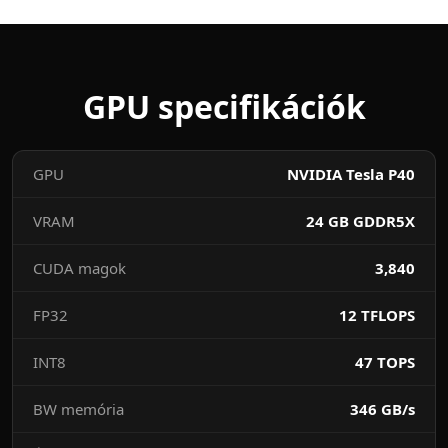
GPU specifikációk
GPU
NVIDIA Tesla P40
VRAM
24 GB GDDR5X
CUDA magok
3,840
FP32
12 TFLOPS
INT8
47 TOPS
BW memória
346 GB/s