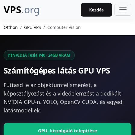
VPS
.org
Kezdés
Otthon
GPU VPS
Computer Vision
NVIDIA Tesla P40 · 24GB VRAM
Számítógépes látás GPU VPS
Futtasd le az objektumfelismerést, a
képosztályozást és a videóelemzést a dedikált
NVIDIA GPU-n. YOLO, OpenCV CUDA, és egyedi
látásmodellek.
GPU- kiszolgáló telepítése