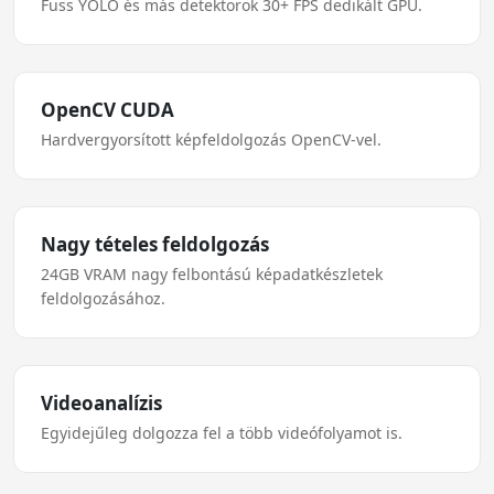
Fuss YOLO és más detektorok 30+ FPS dedikált GPU.
OpenCV CUDA
Hardvergyorsított képfeldolgozás OpenCV-vel.
Nagy tételes feldolgozás
24GB VRAM nagy felbontású képadatkészletek
feldolgozásához.
Videoanalízis
Egyidejűleg dolgozza fel a több videófolyamot is.