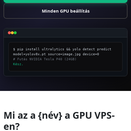
Minden GPU beállítás
$ pip install ultralytics && yolo detect predict 
# Futás NVIDIA Tesla P40 (24GB)
Kész.
_
Mi az a {név} a GPU VPS-
en?