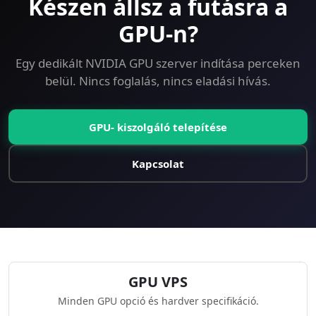
Készen állsz a futásra a
GPU-n?
Egy dedikált NVIDIA GPU szerver indítása perceken
belül. Nincs foglalás, nincs eladási hívás.
GPU- kiszolgáló telepítése
Kapcsolat
GPU VPS
Minden GPU opció és hardver specifikáció.