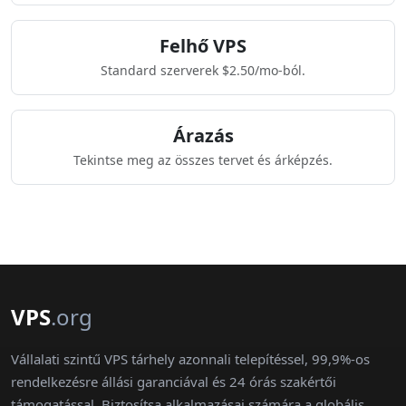
Felhő VPS
Standard szerverek $2.50/mo-ból.
Árazás
Tekintse meg az összes tervet és árképzés.
VPS
.org
Vállalati szintű VPS tárhely azonnali telepítéssel, 99,9%-os
rendelkezésre állási garanciával és 24 órás szakértői
támogatással. Biztosítsa alkalmazásai számára a globális