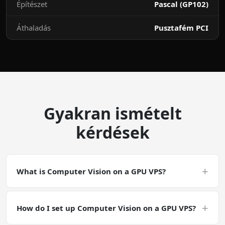
Építészet
Pascal (GP102)
Áthaladás
Pusztafém PCI
Gyakran ismételt
kérdések
+
What is Computer Vision on a GPU VPS?
Computer Vision on a GPU VPS is a CUDA-accelerated
deployment. Computer Vision is a general GPU-
+
How do I set up Computer Vision on a GPU VPS?
accelerated workload. Make sure your software has