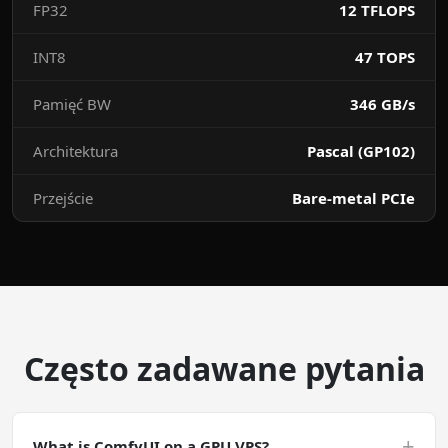
FP32
12 TFLOPS
INT8
47 TOPS
Pamięć BW
346 GB/s
Architektura
Pascal (GP102)
Przejście
Bare-metal PCIe
Często zadawane pytania
+
What is ComfyUI on a GPU VPS?