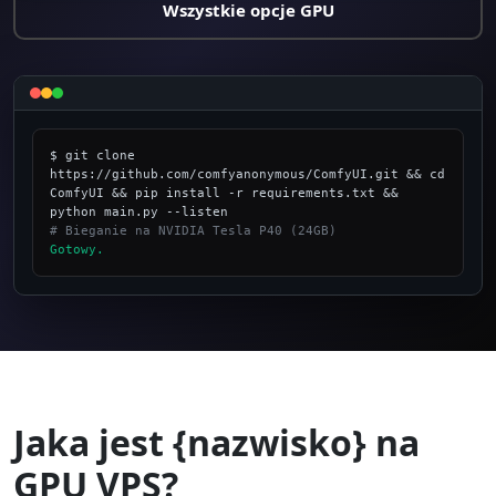
Wszystkie opcje GPU
$ git clone 
https://github.com/comfyanonymous/ComfyUI.git && cd 
ComfyUI && pip install -r requirements.txt && 
# Bieganie na NVIDIA Tesla P40 (24GB)
Gotowy.
_
Jaka jest {nazwisko} na
GPU VPS?