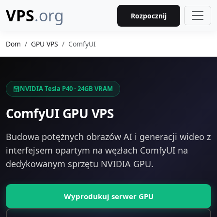
VPS
.org
Rozpocznij
Dom
GPU VPS
ComfyUI
NVIDIA Tesla P40 · 24GB VRAM
ComfyUI GPU VPS
Budowa potężnych obrazów AI i generacji wideo z
interfejsem opartym na węzłach ComfyUI na
dedykowanym sprzętu NVIDIA GPU.
Wyprodukuj serwer GPU