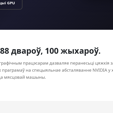
цыі GPU
 88 двароў, 100 жыхароў.
 графічным працэсарам дазваляе перанесьці цяжкія 
ых праграмаў на спецыяльнае абсталяванне NVIDIA у 
 да мясцовай машыны.