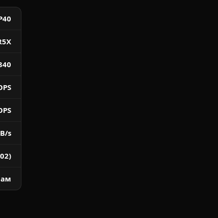
P40
R5X
840
OPS
OPS
B/s
02)
лам