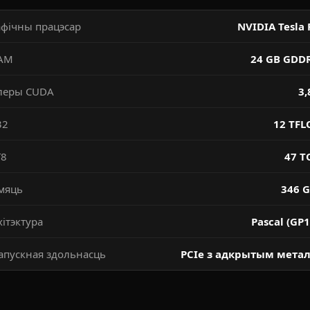
афічны працэсар
NVIDIA Tesla 
АМ
24 GB GDD
леры CUDA
3,
32
12 TFL
T8
47 T
мяць
346 G
хітэктура
Pascal (GP1
апускная здольнасць
PCIe з адкрытым мета