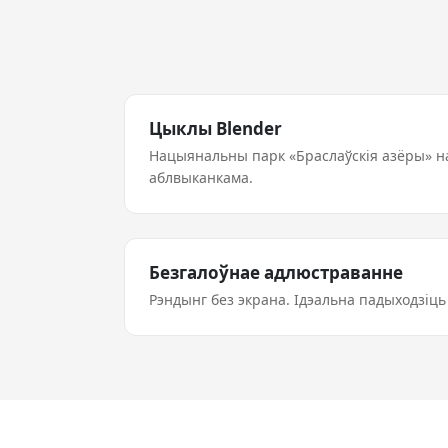
Цыклы Blender
Нацыянальны парк «Браслаўскія азёры» н
аблвыканкама.
Безгалоўнае адлюстраванне
Рэндынг без экрана. Ідэальна падыходзіц