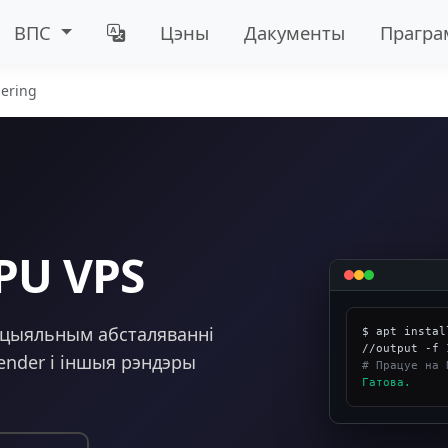
ВПС
Цэны
Дакументы
Прагр
ering
PU VPS
пецыяльным абсталяванні
$ apt instal
Render і іншыя рэндэры
# Працуе на 
Гатова.