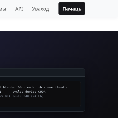
амы
API
Уваход
Пачаць
l blender && blender -b scene.blend -o 
NVIDIA Tesla P40 (24 ГБ)