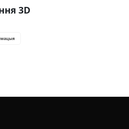
ння 3D
імацыя