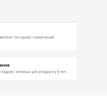
ялікімі тэкстурамі і геаметрыяй.
анне
і кадраў і анімацыі для рэндрынгу ў ноч.