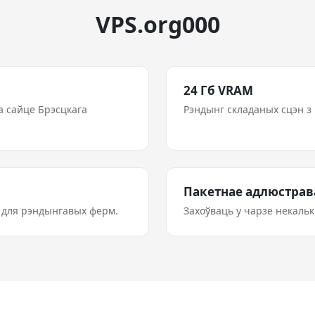
VPS.org000
24 Гб VRAM
а сайце Брэсцкага
Рэндынг складаных сцэн з в
Пакетнае адлюстрав
ь для рэндынгавых ферм.
Захоўваць у чарзе некальк