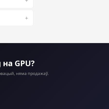
+
 long 3D
+
g on a GPU VPS
 на GPU?
ервацый, няма продажаў.