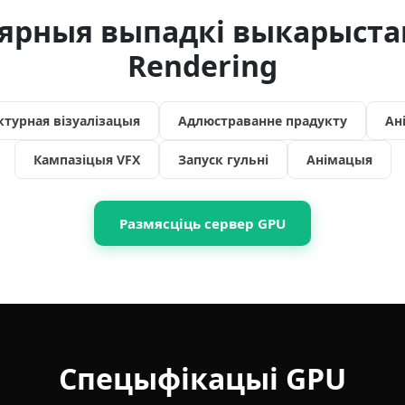
ярныя выпадкі выкарыста
Rendering
ктурная візуалізацыя
Адлюстраванне прадукту
Ан
Кампазіцыя VFX
Запуск гульні
Анімацыя
Размясціць сервер GPU
Спецыфікацыі GPU