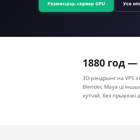
Размясціць сервер GPU
Усе оп
1880 год —
3D-рэндрынг на VPS з
Blender, Maya ці інш
хутчэй, без прывязкі