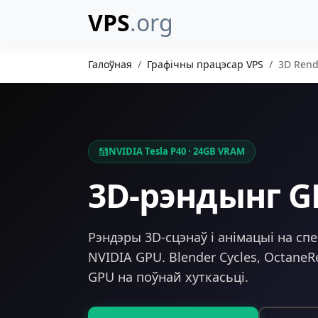
VPS
.org
Галоўная
Графічны працэсар VPS
3D Rend
NVIDIA Tesla P40 · 24GB VRAM
3D-рэндынг G
Рэндэры 3D-сцэнаў і анімацыі на с
NVIDIA GPU. Blender Cycles, Octane
GPU на поўнай хуткасьці.