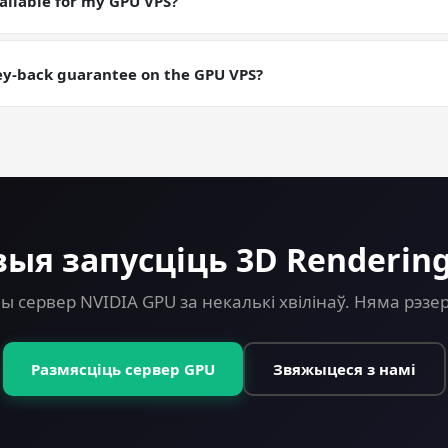
ailable for my GPU VPS?
aily backups are an add-on; manual snapshots are free. Useful for
ng runs where you want a checkpointable server state.
ey-back guarantee on the GPU VPS?
ey-back guarantee on every plan including GPU. Try 3D Renderin
выя запусціць 3D Rendering
 сервер NVIDIA GPU за некалькі хвілінаў. Няма рэз
Размясціць сервер GPU
Звяжыцеся з намі