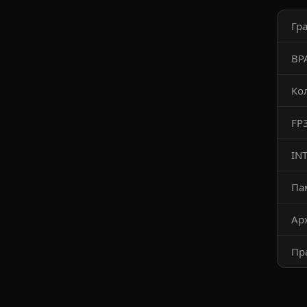
Гр
ВР
Ко
FP
IN
Па
Ар
Пр