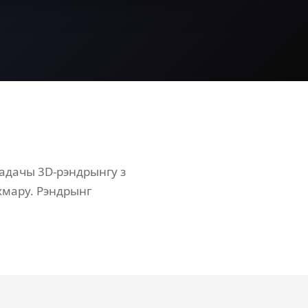
задачы 3D-рэндрынгу з
хмару. Рэндрынг