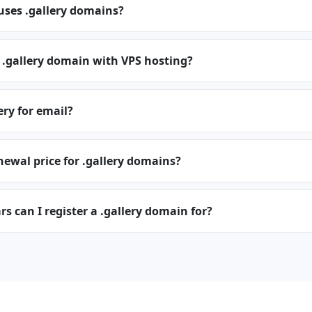
uses .gallery domains?
 .gallery domain with VPS hosting?
ery for email?
newal price for .gallery domains?
 can I register a .gallery domain for?