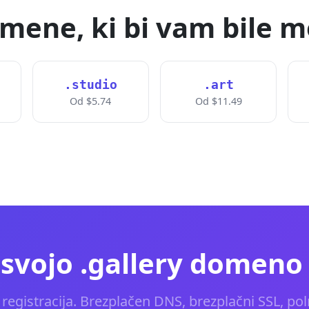
mene, ki bi vam bile m
.studio
.art
Od $5.74
Od $11.49
svojo .gallery domeno
registracija. Brezplačen DNS, brezplačni SSL, pol