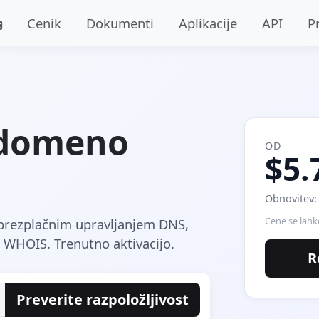
Cenik
Dokumenti
Aplikacije
API
P
 domeno
OD
$5.
Obnovitev:
Cene se lahk
z brezplačnim upravljanjem DNS,
 WHOIS. Trenutno aktivacijo.
R
Preverite razpoložljivost