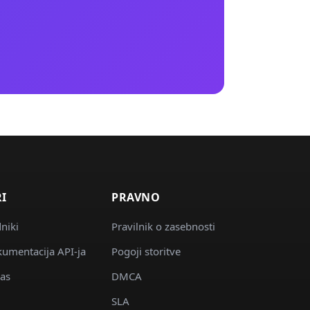
RI
PRAVNO
niki
Pravilnik o zasebnosti
umentacija API-ja
Pogoji storitve
as
DMCA
SLA