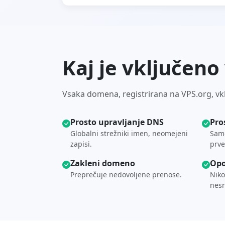
Kaj je vključeno
Vsaka domena, registrirana na VPS.org, vklj
Prosto upravljanje DNS
Pro
Globalni strežniki imen, neomejeni
Samo
zapisi.
prve
Zakleni domeno
Opo
Preprečuje nedovoljene prenose.
Niko
nesr