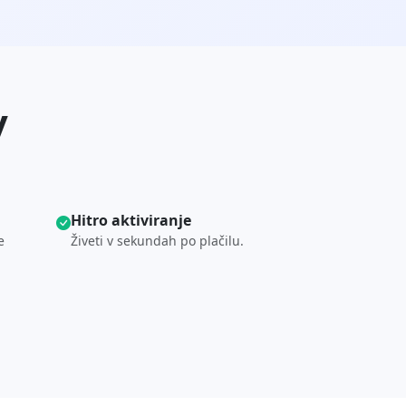
y
Hitro aktiviranje
e
Živeti v sekundah po plačilu.