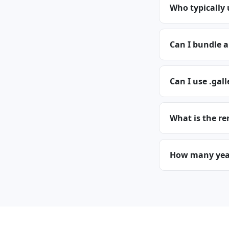
Who typically 
Can I bundle a
Can I use .gall
What is the re
How many years