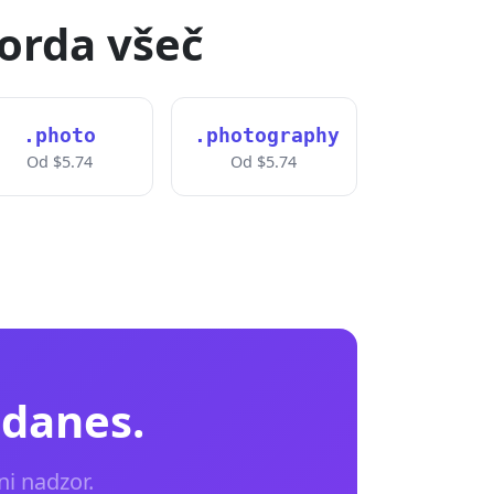
orda všeč
.photo
.photography
Od $5.74
Od $5.74
 danes.
ni nadzor.