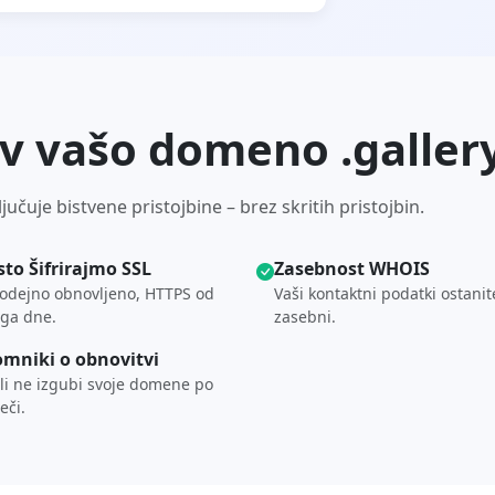
 v vašo domeno .galler
učuje bistvene pristojbine – brez skritih pristojbin.
sto Šifrirajmo SSL
Zasebnost WHOIS
dejno obnovljeno, HTTPS od
Vaši kontaktni podatki ostanit
ga dne.
zasebni.
mniki o obnovitvi
li ne izgubi svoje domene po
eči.