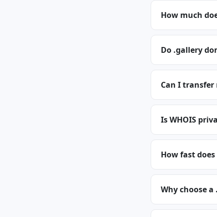
How much does
Do .gallery do
Can I transfer
Is WHOIS priva
How fast does 
Why choose a 