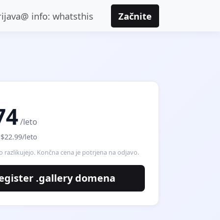
rijava@ info: whatsthis
Začnite
74
/leto
 $22.99/leto
o razlikujejo. Končna cena je potrjena na odjavo.
egister .gallery domena