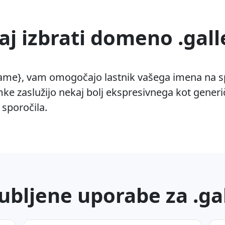
aj izbrati domeno .gall
{name}, vam omogočajo lastnik vašega imena na sp
mke zaslužijo nekaj bolj ekspresivnega kot generi
sporočila.
jubljene uporabe za .ga