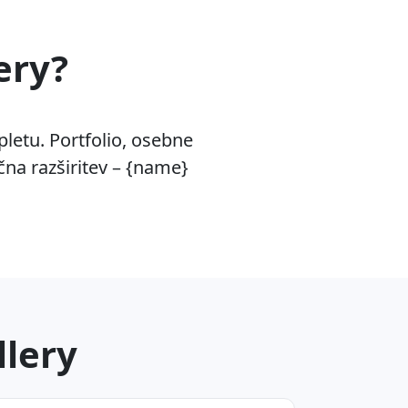
ery?
letu. Portfolio, osebne
čna razširitev – {name}
llery