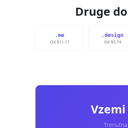
Druge do
.me
.design
Od $11.17
Od $5.74
Vzemi 
Trenutna 