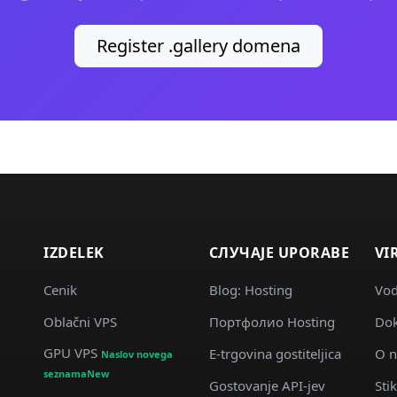
Register .gallery domena
IZDELEK
СЛУЧАJE UPORABE
VI
Cenik
Blog: Hosting
Vod
Oblačni VPS
Портфолио Hosting
Dok
GPU VPS
E-trgovina gostiteljica
O n
Naslov novega
seznamaNew
Gostovanje API-jev
Stik