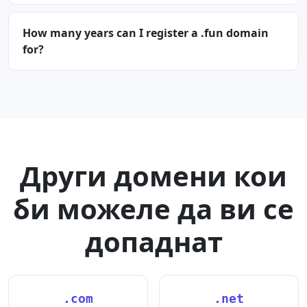
How many years can I register a .fun domain
for?
Други домени кои
би можеле да ви се
допаднат
.com
.net