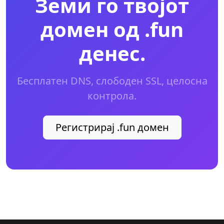
Земи го твојот
домен од .fun
денес.
Бесплатен DNS, слободен SSL, целосна
контрола.
Регистрирај .fun домен