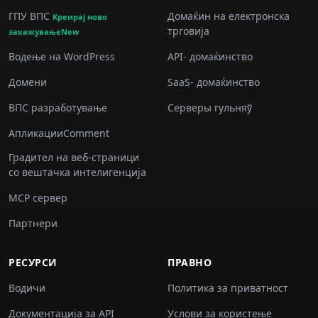
ГПУ ВПС
Домаќин на електронска
Креирај ново
трговија
закажувањеNew
Водење на WordPress
API- домаќинство
Домени
SaaS- домаќинство
ВПС разработување
Серверы гульняў
АпликацииComment
Градител на веб-страници
со вештачка интелигенција
MCP сервер
Партнери
РЕСУРСИ
ПРАВНО
Водичи
Политика за приватност
Документација за API
Услови за користење