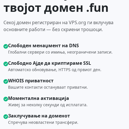
твојот домен .fun
Секој домен регистриран на VPS.org ги вклучува
основните работи — без скриени трошоци.
Слободен менаџмент на DNS
Глобални сервери со имиња, неограничени записи.
Слободно Ајде да криптираме SSL
Автоматско обновување, HTTPS од првиот ден.
WHOIS приватност
Вашите контакти остануваат приватни.
Моментална активација
Живеј за неколку секунди од исплатата.
Заклучување на доменот
Спречува неовластени трансфери.