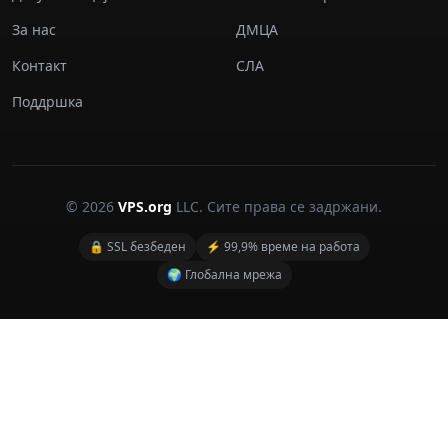
За нас
ДМЦА
Контакт
СЛА
Поддршка
© 2026
VPS.org
LLC. Сите права се задржани.
🔒 SSL безбеден
⚡ 99,9% време на работа
🌍 Глобална мрежа