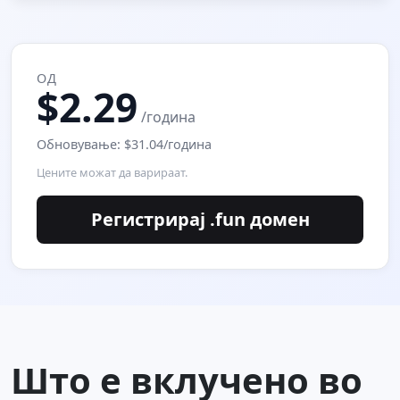
ОД
$2.29
/година
Обновување: $31.04/година
Цените можат да варираат.
Регистрирај .fun домен
Што е вклучено во