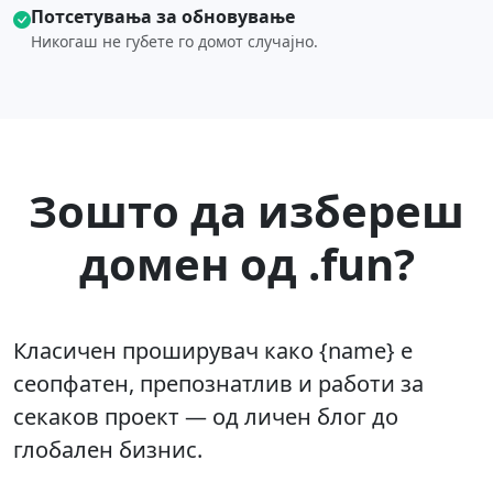
Потсетувања за обновување
Никогаш не губете го домот случајно.
Зошто да избереш
домен од .fun?
Класичен проширувач како {name} е
сеопфатен, препознатлив и работи за
секаков проект — од личен блог до
глобален бизнис.