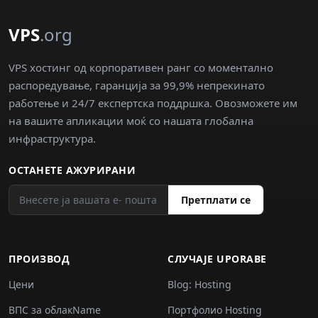
VPS
.org
VPS хостинг од корпоративен ранг со моментално
распоредување, гаранција за 99,9% непрекинато
работење и 24/7 експертска поддршка. Овозможете им
на вашите апликации моќ со нашата глобална
инфраструктура.
ОСТАНЕТЕ АЖУРИРАНИ
Претплати се
ПРОИЗВОД
СЛУЧАJE UPORABE
Цени
Blog: Hosting
ВПС за облакName
Портфолио Hosting