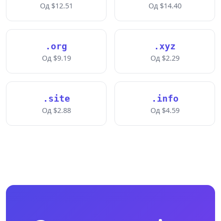
Од $12.51
Од $14.40
.org
.xyz
Од $9.19
Од $2.29
.site
.info
Од $2.88
Од $4.59