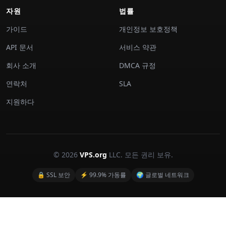
자원
법률
가이드
개인정보 보호정책
API 문서
서비스 약관
회사 소개
DMCA 규정
연락처
SLA
지원하다
© 2026
VPS.org
LLC. 모든 권리 보유.
🔒 SSL 보안
⚡ 99.9% 가동률
🌍 글로벌 네트워크