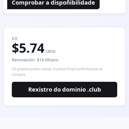
Comprobar a dispoñibilidade
DE
$5.74
/ano
Renovación: $16.09/ano
Os prezos poden variar. O prezo final confirmouse na
compra.
Rexistro do dominio .club