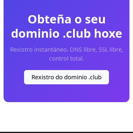
Obteña o seu
dominio .club hoxe
Rexistro instantáneo. DNS libre, SSL libre,
control total.
Rexistro do dominio .club