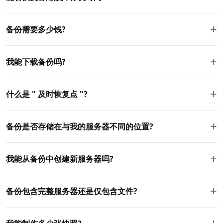
那个状态 。
完全恢复通常需要 2 - 10 分钟, 取决于您的服务器大小 。 在此期
+
备份需要多少钱?
间您的服务器将暂时无法使用 。 我们建议您在低流量期间恢复
调度 。
自动备份包含所有 VPS 计划的自动备份。 抓图也是免费的, 不计
+
我能下载备份吗?
入您的存储配额 。 没有备份或恢复操作的隐藏费用 。
是的, 您可以以压缩图像文件的方式下载任何备份或快照。 这样
+
什么是 " 及时恢复点 "?
您就可以保存一份外部副本, 或者在需要时将服务器迁移到另一
个服务器 。
点点恢复可以让您将服务器恢复到保留窗口中的任何特定时刻,
+
备份是否存储在与我的服务器不同的位置?
而不是仅仅恢复备份的确切时间。 这对从意外数据丢失或腐败中
恢复有用 。
是的。 所有备份都存储在与服务器不同的物理位置的不同基础设
+
我能从备份中创建新服务器吗?
施上。 这确保了您的备份生存下去, 即使您的服务器\ u0027s 数
据中心存在硬件故障 。
是的。 您可以使用任何备份或快照来创建一个全新的服务器。
+
备份包含完整服务器还是仅包含文件?
这对克隆环境、 设置中继服务器或横向缩放都有好处 。
备份会捕捉整个服务器状态, 包括操作系统、 所有文件、 数据