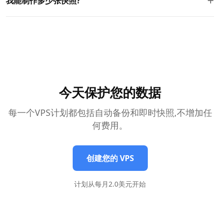
+
我能制作多少张快照?
库、 配置和已安装的软件。 当您恢复时, 将会在那个时间点得到
您服务器的精确复制 。
每个服务器最多可创建 10 个手动快照。 抓图是即时的, 可以在
服务器运行时被抓取, 没有任何故障或性能影响 。
今天保护您的数据
每一个VPS计划都包括自动备份和即时快照,不增加任
何费用。
创建您的 VPS
计划从每月2.0美元开始