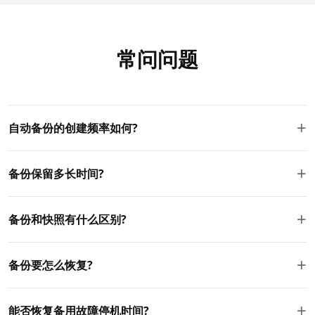
常问问题
+
自动备份的创建频率如何?
您可以配置每天或每周运行的自动备份。 每日备份在超高峰时间
+
备份保留多长时间?
每天晚上运行, 以尽量减少性能影响。 每周备份每周日运行 。
后备保留取决于你的计划,标准计划包括7天的保留,专业计划包括
+
备份和快照有什么区别?
14天,预备计划包括28天的后备保留。
自动备份按时间表运行,并由系统管理。抓图是即时的,即时按需
+
备份要怎么恢复?
打印的服务器副本,您在进行更新或部署等更改之前手动创建的服
务器。
恢复功能很简单。 转到您的服务器\ u0027s 备份面板, 选择您想
+
能否恢复备用故障停机时间?
要恢复的备份, 并单击“ 恢复” 。 您的服务器将在几分钟内恢复到