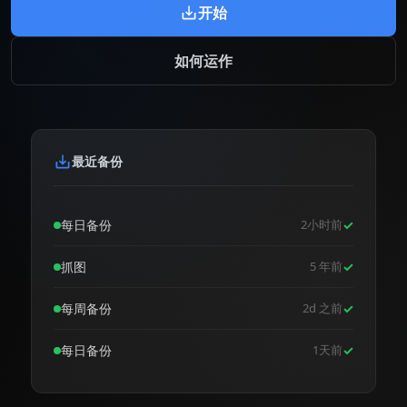
开始
如何运作
最近备份
每日备份
2小时前
✓
抓图
5 年前
✓
每周备份
2d 之前
✓
每日备份
1天前
✓