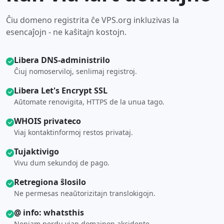
Ĉiu domeno registrita ĉe VPS.org inkluzivas la
esencaĵojn - ne kaŝitajn kostojn.
Libera DNS-administrilo
Ĉiuj nomoserviloj, senlimaj registroj.
Libera Let's Encrypt SSL
Aŭtomate renovigita, HTTPS de la unua tago.
WHOIS privateco
Viaj kontaktinformoj restos privataj.
Tujaktivigo
Vivu dum sekundoj de pago.
Retregiona ŝlosilo
Ne permesas neaŭtorizitajn translokigojn.
@ info: whatsthis
Neniam perdu vian domajnon akcidente.