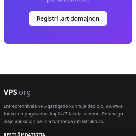
Registri .art domajnon
VPS
.org
Entreprennivela VPS-gastigado kun tuja deplojo, 99.9%-a
funkcitempogarantio, kaj 24/7 fakula subteno. Potencigu
viajn aplikaĵojn per nia tutmonda infrastrukturo.
RESTI ĜISDATIGITA