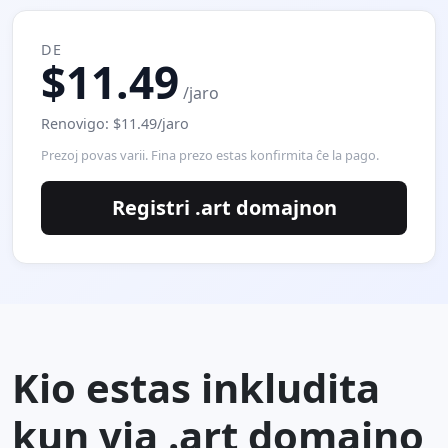
DE
$11.49
/jaro
Renovigo: $11.49/jaro
Prezoj povas varii. Fina prezo estas konfirmita ĉe la pago.
Registri .art domajnon
Kio estas inkludita
kun via .art domajno