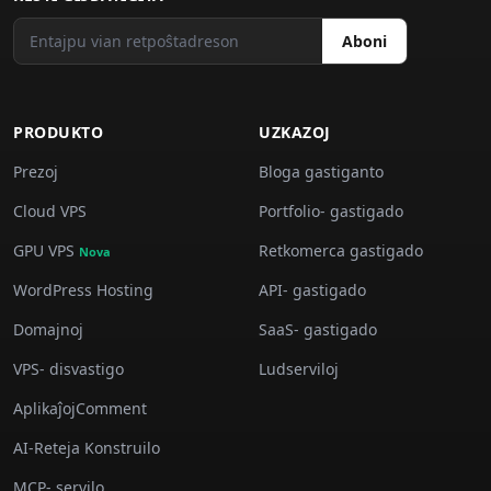
Aboni
PRODUKTO
UZKAZOJ
Prezoj
Bloga gastiganto
Cloud VPS
Portfolio- gastigado
GPU VPS
Retkomerca gastigado
Nova
WordPress Hosting
API- gastigado
Domajnoj
SaaS- gastigado
VPS- disvastigo
Ludserviloj
AplikaĵojComment
AI-Reteja Konstruilo
MCP- servilo