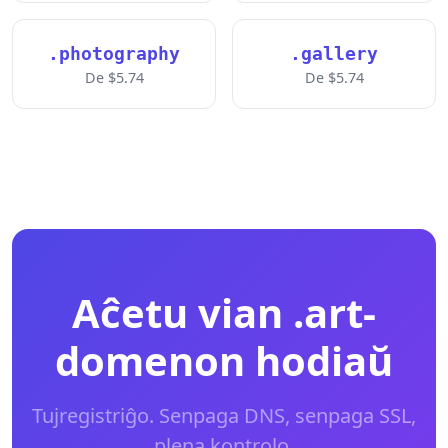
.photography
.gallery
De $5.74
De $5.74
Aĉetu vian .art-
domenon hodiaŭ
Tujregistriĝo. Senpaga DNS, senpaga SSL,
plena kontrolo.