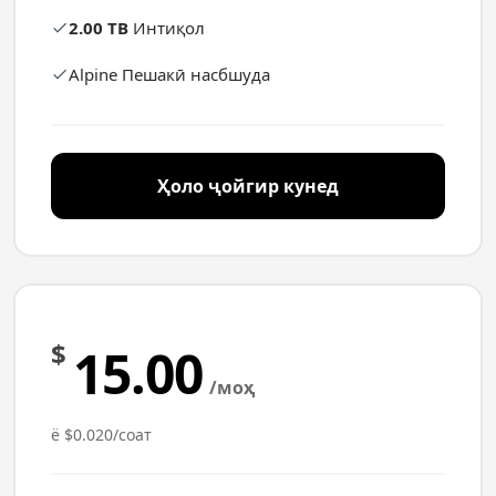
2.00 TB
Интиқол
Alpine Пешакӣ насбшуда
Ҳоло ҷойгир кунед
$
15.00
/моҳ
ё $0.020/соат