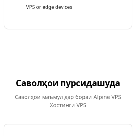
VPS or edge devices
Саволҳои пурсидашуда
Саволҳои маъмул дар бораи Alpine VPS
Хостинги VPS