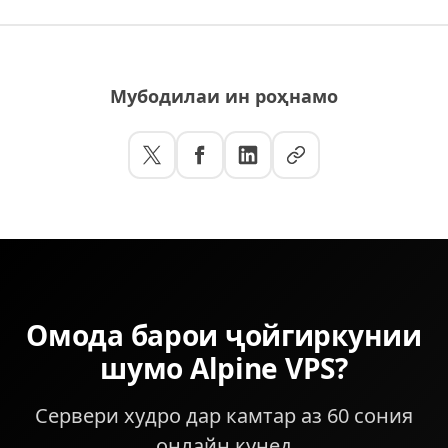
commercial apps) may require glibc and won't work
on Alpine.
Мубодилаи ин роҳнамо
Омода барои ҷойгиркунии
шумо Alpine VPS?
Сервери худро дар камтар аз 60 сония
онлайн кунед