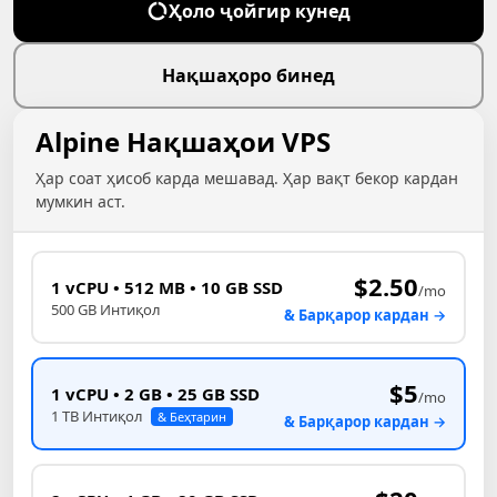
Ҳоло ҷойгир кунед
Нақшаҳоро бинед
Alpine Нақшаҳои VPS
Ҳар соат ҳисоб карда мешавад. Ҳар вақт бекор кардан
мумкин аст.
$2.50
1 vCPU • 512 MB • 10 GB SSD
/mo
500 GB Интиқол
& Барқарор кардан →
$5
1 vCPU • 2 GB • 25 GB SSD
/mo
1 TB Интиқол
& Беҳтарин
& Барқарор кардан →