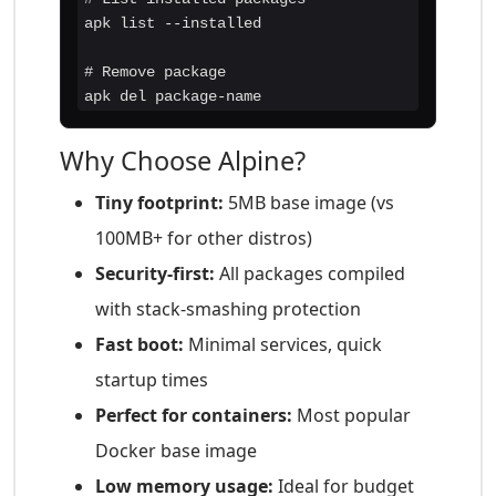
apk list --installed

# Remove package

apk del package-name
Why Choose Alpine?
Tiny footprint:
5MB base image (vs
100MB+ for other distros)
Security-first:
All packages compiled
with stack-smashing protection
Fast boot:
Minimal services, quick
startup times
Perfect for containers:
Most popular
Docker base image
Low memory usage:
Ideal for budget