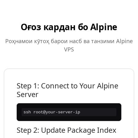
Оғоз кардан бо Alpine
Роҳнамои кӯтоҳ барои насб ва танзими Alpine
VPS
Step 1: Connect to Your Alpine
Server
ssh root@your-server-ip
Step 2: Update Package Index