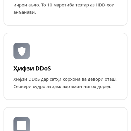
иҷрои аъло. То 10 маротиба тезтар аз HDD-ҳои
анъанавӣ.
🛡️
Ҳифзи DDoS
Ҳифзи DDoS дар сатҳи корхона ва девори оташ.
Сервери худро аз ҳамлаҳо эмин нигоҳ доред.
🔄