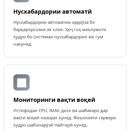
Нусхабардории автоматӣ
Нусхабардории автоматии ҳаррӯза бо
барқарорсозии як клик. Ҳеҷ гоҳ маълумоти
худро бо системаи нусхабардории мо гум
накунед.
📊
Мониторинги вақти воқеӣ
Истифодаи CPU, RAM, диск ва шабакаро дар
вақти воқеӣ назорат кунед. Фаъолияти сервери
худро шабонарӯзӣ пайгирӣ кунед.