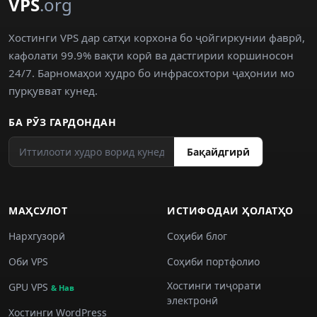
VPS
.org
Хостинги VPS дар сатҳи корхона бо ҷойгиркунии фаврӣ,
кафолати 99.9% вақти корӣ ва дастгирии коршиносон
24/7. Барномаҳои худро бо инфрасохтори ҷаҳонии мо
пурқувват кунед.
БА РӮЗ ГАРДОНДАН
Бақайдгирӣ
МАҲСУЛОТ
ИСТИФОДАИ ҲОЛАТҲО
Нархгузорӣ
Соҳиби блог
Оби VPS
Соҳиби портфолио
Хостинги тиҷорати
GPU VPS
& Нав
электронӣ
Хостинги WordPress