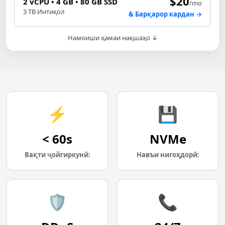
$20
2 vCPU • 4 GB • 80 GB SSD
/mo
3 TB Интиқол
& Барқарор кардан →
Намоиши ҳамаи нақшаҳо ↓
⚡
💾
< 60s
NVMe
Вақти ҷойгиркунӣ:
Навъи нигоҳдорӣ:
🛡️
📞