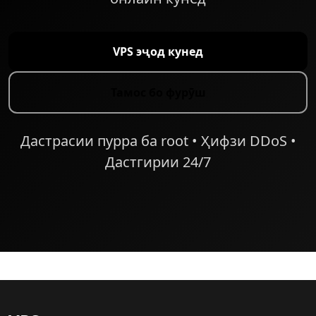
VPS эҷод кунед
Тамос бо фурӯш
Дастрасии пурра ба root • Ҳифзи DDoS •
Дастгирии 24/7