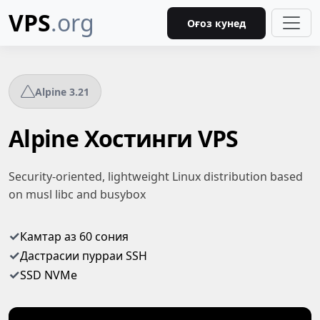
VPS
.org
Оғоз кунед
Alpine 3.21
Alpine Хостинги VPS
Security-oriented, lightweight Linux distribution based
on musl libc and busybox
✓
Камтар аз 60 сония
✓
Дастрасии пурраи SSH
✓
SSD NVMe