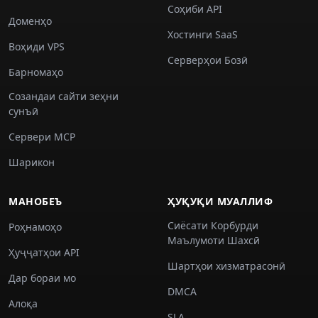
Соҳиби API
Доменҳо
Хостинги SaaS
Воҳиди VPS
Серверҳои Бозӣ
Барномаҳо
Созандаи сайти зеҳни
сунъӣ
Сервери MCP
Шарикон
МАНОБЕЪ
ҲУҚУҚИ МУАЛЛИФ
Сиёсати Корбурди
Роҳнамоҳо
Маълумоти Шахсӣ
Ҳуҷҷатҳои API
Шартҳои хизматрасонӣ
Дар бораи мо
DMCA
Алоқа
SLA