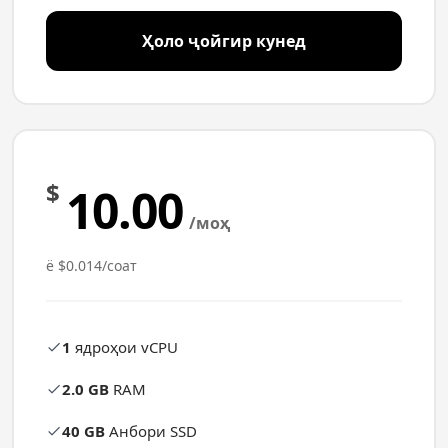
Ҳоло ҷойгир кунед
$
10.00
/моҳ
ё $0.014/соат
1
ядроҳои vCPU
2.0 GB
RAM
40 GB
Анбори SSD