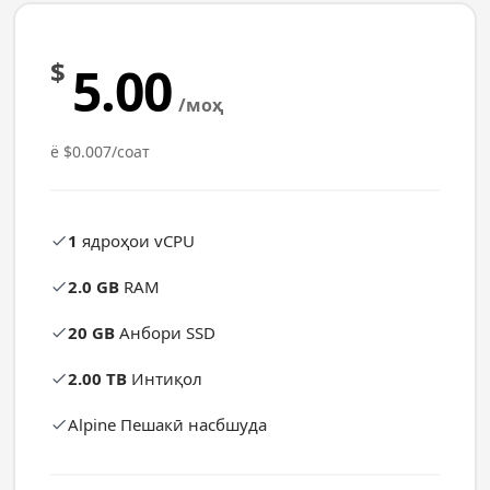
$
5.00
/моҳ
ё $0.007/соат
1
ядроҳои vCPU
2.0 GB
RAM
20 GB
Анбори SSD
2.00 TB
Интиқол
Alpine Пешакӣ насбшуда