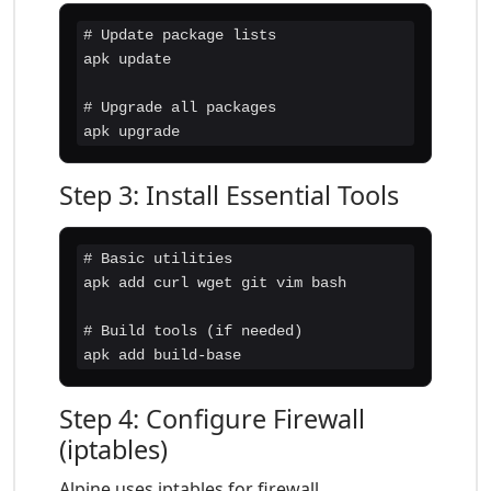
# Update package lists

apk update

# Upgrade all packages

apk upgrade
Step 3: Install Essential Tools
# Basic utilities

apk add curl wget git vim bash

# Build tools (if needed)

apk add build-base
Step 4: Configure Firewall
(iptables)
Alpine uses iptables for firewall