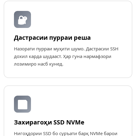
🔐
Дастрасии пурраи реша
Назорати пурраи муҳити шумо. Дастрасии SSH
дохил карда шудааст. Ҳар гуна нармафзори
лозимиро насб кунед.
💾
Захирагоҳи SSD NVMe
Нигоҳдории SSD бо суръати барқ NVMe барои