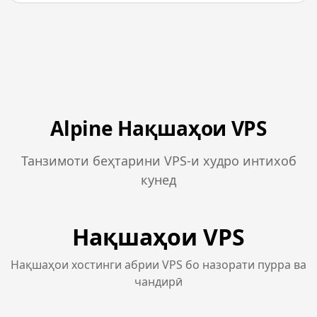
Alpine Нақшаҳои VPS
Танзимоти беҳтарини VPS-и худро интихоб
кунед
Нақшаҳои VPS
Нақшаҳои хостинги абрии VPS бо назорати пурра ва
чандирӣ