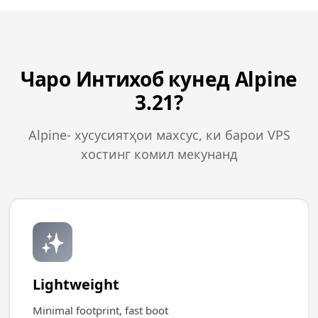
Чаро Интихоб кунед Alpine
3.21?
Alpine- хусусиятҳои махсус, ки барои VPS
хостинг комил мекунанд
✨
Lightweight
Minimal footprint, fast boot