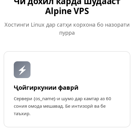
Чӣ дохил карда шудааст
Alpine VPS
Хостинги Linux дар сатҳи корхона бо назорати
пурра
⚡
Ҷойгиркунии фаврӣ
Сервери {os_name}-и шумо дар камтар аз 60
сония омода мешавад. Бе интизорӣ ва бе
таъхир.