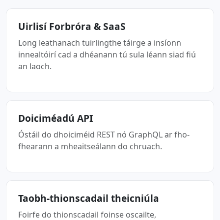
Uirlisí Forbróra & SaaS
Long leathanach tuirlingthe táirge a insíonn
innealtóirí cad a dhéanann tú sula léann siad fiú
an laoch.
Doiciméadú API
Óstáil do dhoiciméid REST nó GraphQL ar fho-
fhearann a mheaitseálann do chruach.
Taobh-thionscadail theicniúla
Foirfe do thionscadail foinse oscailte,