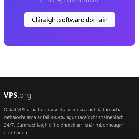
in aisce, rialú iomlán.
Cláraigh .software domain
VPS
.org
Óstáil VPS grád fiontraíochta le himscaradh láithreach,
ráthaíocht ama ar fáil 99.9%, agus tacaíocht shaineolach
24/7. Cumhachtaigh d'fheidhmchláir lenár mbonneagar
domhanda.