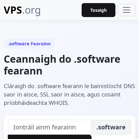
VPS
.org
Tosaigh
.software Fearainn
Ceannaigh do .software
fearann
Cláraigh do .software fearann le bainistíocht DNS
saor in aisce, SSL saor in aisce, agus cosaint
príobháideachta WHOIS.
.software