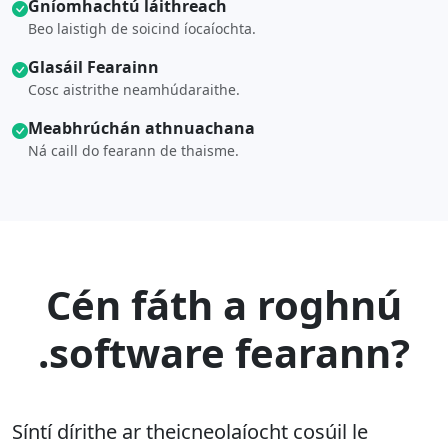
Gníomhachtú láithreach
Beo laistigh de soicind íocaíochta.
Glasáil Fearainn
Cosc aistrithe neamhúdaraithe.
Meabhrúchán athnuachana
Ná caill do fearann de thaisme.
Cén fáth a roghnú
.software fearann?
Síntí dírithe ar theicneolaíocht cosúil le