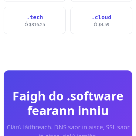
.tech
.cloud
Ó $316.25
Ó $4.59
Faigh do .software
fearann inniu
Clárú láithreach. DNS saor in aisce, SSL saor