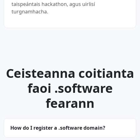
taispeántais hackathon, agus uirlisí
turgnamhacha.
Ceisteanna coitianta
faoi .software
fearann
How do I register a .software domain?