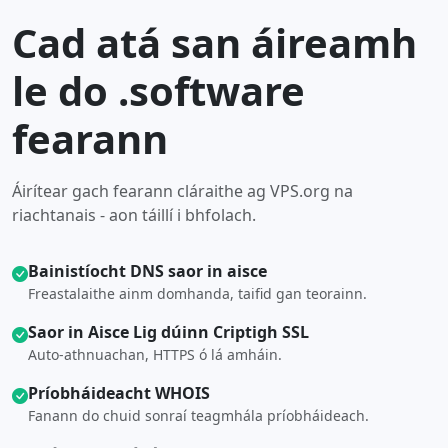
Cad atá san áireamh
le do .software
fearann
Áirítear gach fearann cláraithe ag VPS.org na
riachtanais - aon táillí i bhfolach.
Bainistíocht DNS saor in aisce
Freastalaithe ainm domhanda, taifid gan teorainn.
Saor in Aisce Lig dúinn Criptigh SSL
Auto-athnuachan, HTTPS ó lá amháin.
Príobháideacht WHOIS
Fanann do chuid sonraí teagmhála príobháideach.