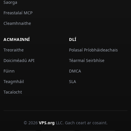
Saorga
Freastalaí MCP
Cleamhnaithe
ACMHAINNÍ
DLÍ
Treoraithe
Polasaí Príobháideachais
Doiciméadú API
Téarmaí Seirbhíse
Fúinn
DMCA
Teagmháil
SLA
Tacaíocht
© 2026
VPS.org
LLC. Gach ceart ar cosaint.