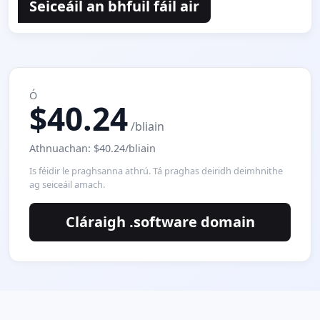
Seiceáil an bhfuil fáil air
Ó
$40.24
/bliain
Athnuachan: $40.24/bliain
Is féidir le praghsanna athrú. Tá praghas deiridh deimhnithe
ag seiceáil amach.
Cláraigh .software domain