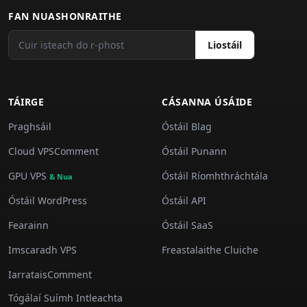
FAN NUASHONRAITHE
Liostáil
TÁIRGE
CÁSANNA ÚSÁIDE
Praghsáil
Óstáil Blag
Cloud VPSComment
Óstáil Punann
GPU VPS
Óstáil Ríomhthráchtála
& Nua
Óstáil WordPress
Óstáil API
Fearainn
Óstáil SaaS
Imscaradh VPS
Freastalaithe Cluiche
IarrataisComment
Tógálaí Suímh Intleachta