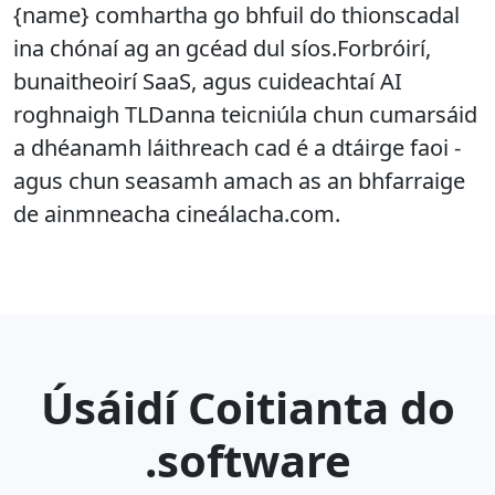
{name} comhartha go bhfuil do thionscadal
ina chónaí ag an gcéad dul síos.Forbróirí,
bunaitheoirí SaaS, agus cuideachtaí AI
roghnaigh TLDanna teicniúla chun cumarsáid
a dhéanamh láithreach cad é a dtáirge faoi -
agus chun seasamh amach as an bhfarraige
de ainmneacha cineálacha.com.
Úsáidí Coitianta do
.software