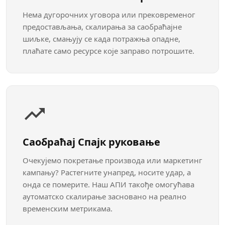
Нема дугорочних уговора или прековременог
предостављања, скалирања за саобраћајне
шиљке, смањују се када потражња опадне,
плаћате само ресурсе које заправо потрошите.
Саобраћај Спајк руковање
Очекујемо покретање производа или маркетинг
кампању? Растегните унапред, носите удар, а
онда се померите. Наш АПИ такође омогућава
аутоматско скалирање засновано на реално
временским метрикама.