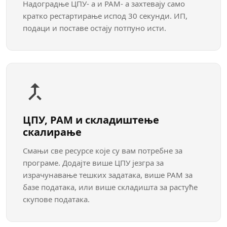
Надоградње ЦПУ‐ а и РАМ‐ а захтевају само
кратко рестартирање испод 30 секунди. ИП,
подаци и поставе остају потпуно исти.
ЦПУ, РАМ и складиштење
скалирање
Смањи све ресурсе које су вам потребне за
програме. Додајте више ЦПУ језгра за
израчунавање тешких задатака, више РАМ за
базе података, или више складишта за растуће
скупове података.