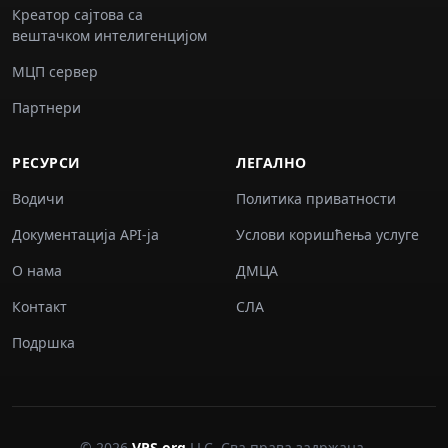
Креатор сајтова са
вештачком интелигенцијом
МЦП сервер
Партнери
РЕСУРСИ
ЛЕГАЛНО
Водичи
Политика приватности
Документација API-ја
Услови коришћења услуге
О нама
ДМЦА
Контакт
СЛА
Подршка
© 2026
VPS.org
LLC. Сва права задржана.