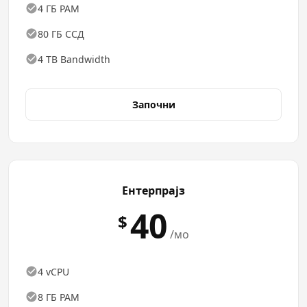
4 ГБ РАМ
80 ГБ ССД
4 TB Bandwidth
Започни
Ентерпрајз
40
$
/мо
4 vCPU
8 ГБ РАМ