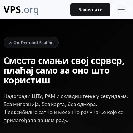
VPS
.org
Започните
On-Demand Scaling
Сместа смањи свој сервер,
плаћај само за оно што
користиш
Надогради ЦПУ, РАМ и складиштење у секундама.
Без миграција, без карта, без одмора.
Флексибилно сатно и месечно рачунање које се
прилагођава вашем раду.