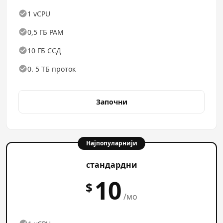
1 vCPU
0,5 ГБ РАМ
10 ГБ ССД
0. 5 ТБ проток
Започни
Најпопуларнији
стандардни
10
$
/мо