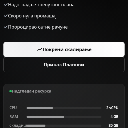
✓
Надоградње тренутног плана
✓
Скоро нула промашај
✓
Пророцирао сатне рачуне
Покрени скалирање
Приказ Планови
Надгледач ресурса
CPU
2 vCPU
RAM
4 GB
складиштење
80 GB