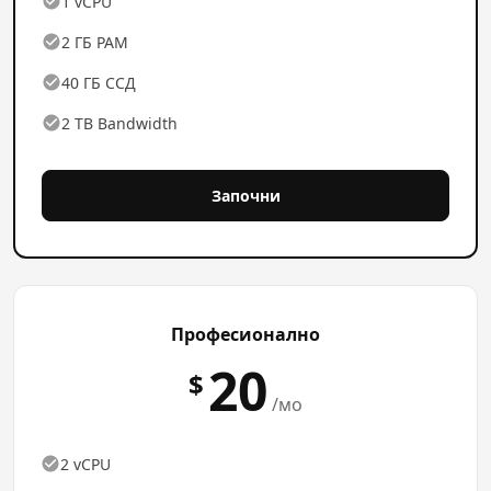
1 vCPU
2 ГБ РАМ
40 ГБ ССД
2 TB Bandwidth
Започни
Професионално
20
$
/мо
2 vCPU