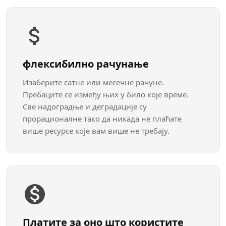
флексибилно рачунање
Изаберите сатне или месечне рачуне.
Пребаците се између њих у било које време.
Све надоградње и деградације су
прорационалне тако да никада не плаћате
више ресурсе које вам више не требају.
Платите за оно што користите