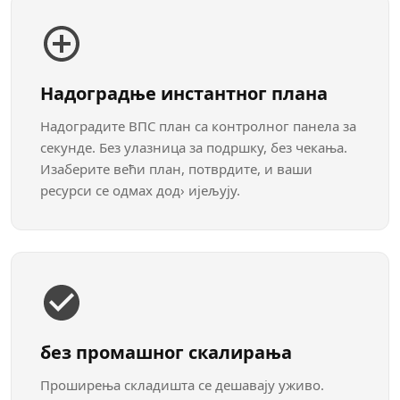
Надоградње инстантног плана
Надоградите ВПС план са контролног панела за
секунде. Без улазница за подршку, без чекања.
Изаберите већи план, потврдите, и ваши
ресурси се одмах дод› ијељују.
без промашног скалирања
Проширења складишта се дешавају уживо.