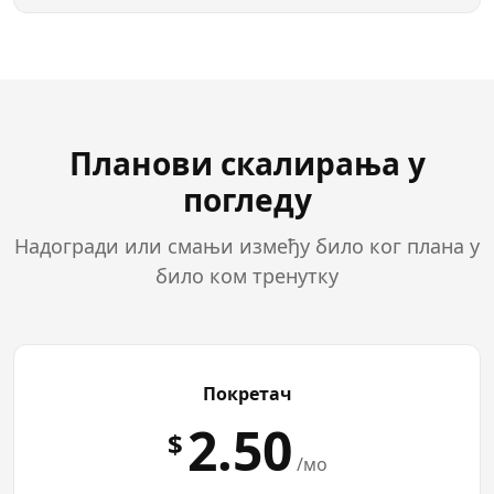
Планови скалирања у
погледу
Надогради или смањи између било ког плана у
било ком тренутку
Покретач
2.50
$
/мо