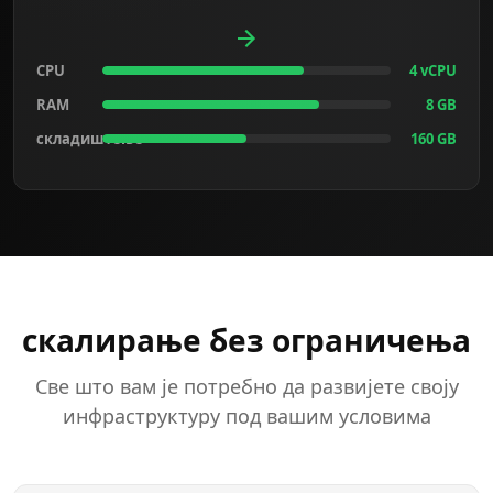
CPU
4 vCPU
RAM
8 GB
складиштење
160 GB
скалирање без ограничења
Све што вам је потребно да развијете своју
инфраструктуру под вашим условима