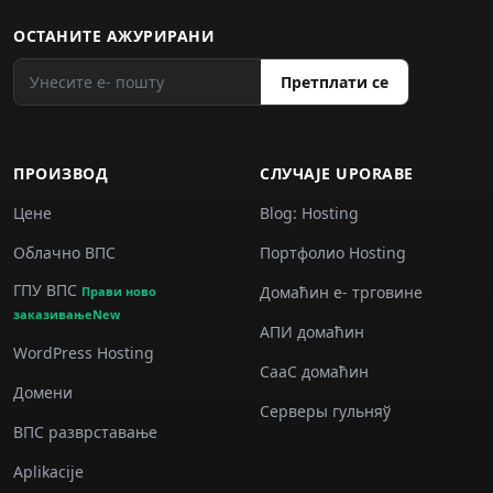
ОСТАНИТЕ АЖУРИРАНИ
Претплати се
ПРОИЗВОД
СЛУЧАJE UPORABE
Цене
Blog: Hosting
Облачно ВПС
Портфолио Hosting
ГПУ ВПС
Домаћин е‐ трговине
Прави ново
заказивањеNew
АПИ домаћин
WordPress Hosting
СааС домаћин
Домени
Серверы гульняў
ВПС разврставање
Aplikacije