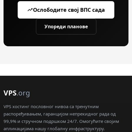
Ослободите свој ВПС сада
Упореди планове
VPS
.org
VPS хостинг пословног нивоа са тренутним
распоређивањем, гаранцијом непрекидног рада од
99,9% и стручном подршком 24/7. Омогућите својим
апликацијама нашу глобалну инфраструктуру.