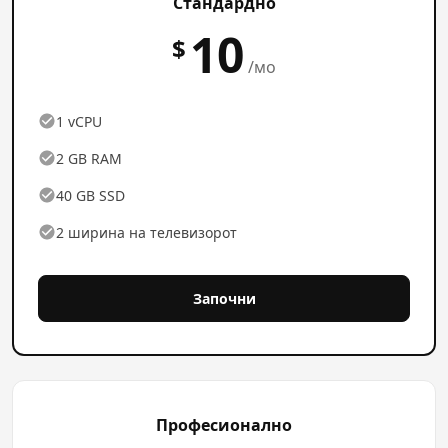
Стандардно
10
$
/мо
1 vCPU
2 GB RAM
40 GB SSD
2 ширина на телевизорот
Започни
Професионално