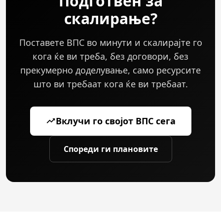
Подготвен за
се оптоварувањето на процесорот, меморискиот
скалирање?
притисок или стапките на барање.
Поставете ВПС во минути и скалирајте го
кога ќе ви треба, без договори, без
прекумерно доделување, само ресурсите
што ви требаат кога ќе ви требаат.
Вклучи го својот ВПС сега
Спореди ги плановите