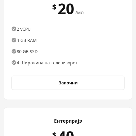
20
$
/мо
2 vCPU
4 GB RAM
80 GB SSD
4 Широчина на телевизорот
Започни
Ентерпрајз
$