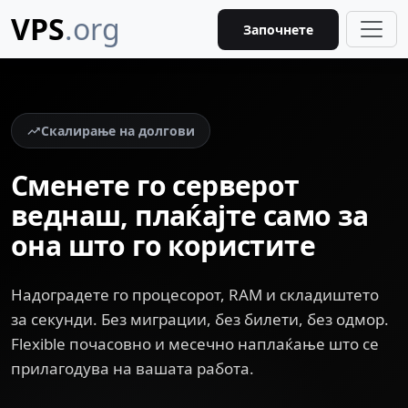
VPS
.org
Започнете
Скалирање на долгови
Сменете го серверот
веднаш, плаќајте само за
она што го користите
Надоградете го процесорот, RAM и складиштето
за секунди. Без миграции, без билети, без одмор.
Flexible почасовно и месечно наплаќање што се
прилагодува на вашата работа.