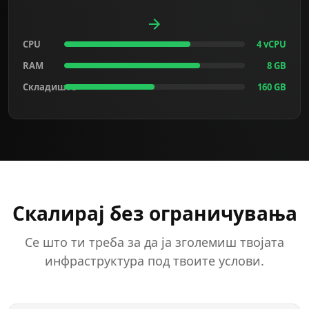
CPU
4 vCPU
RAM
8 GB
Складиште
160 GB
Скалирај без ограничувања
Се што ти треба за да ја зголемиш твојата
инфраструктура под твоите услови.