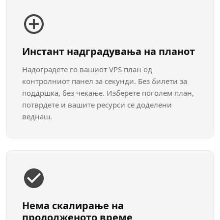
Инстант надградувања на планот
Надоградете го вашиот VPS план од
контролниот панел за секунди. Без билети за
поддршка, без чекање. Изберете поголем план,
потврдете и вашите ресурси се доделени
веднаш.
Нема скалирање на
продолженото време