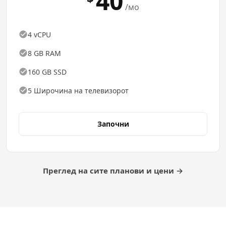
40
/мо
4 vCPU
8 GB RAM
160 GB SSD
5 Широчина на телевизорот
Започни
Преглед на сите планови и цени →