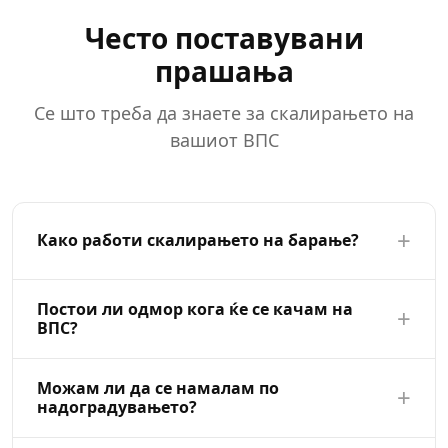
Често поставувани
прашања
Се што треба да знаете за скалирањето на
вашиот ВПС
+
Како работи скалирањето на барање?
Скалирањето по барање ви овозможува да ги
Постои ли одмор кога ќе се качам на
+
зголемите или да ги намалите вашите VPS
ВПС?
ресурси (CPU, RAM, складирање) веднаш од
вашата контролна панел. Изберете го вашиот нов
Надоградбите на CPU и RAM бараат краток
Можам ли да се намалам по
план, потврдете ја промената, и вашиот сервер е
+
рестарт кој обично трае помалку од 30 секунди.
надоградувањето?
надграден за неколку секунди. Без миграции, без
Проширувањата на складиштето се применуваат
билети, без чекање.
во живо со нулто време на прекин. Ние