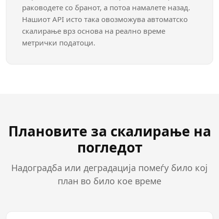
раководете со бранот, а потоа намалете назад.
Нашиот API исто така овозможува автоматско
скалирање врз основа на реално време
метрички податоци.
Плановите за скалирање на
погледот
Надоградба или деградација помеѓу било кој
план во било кое време