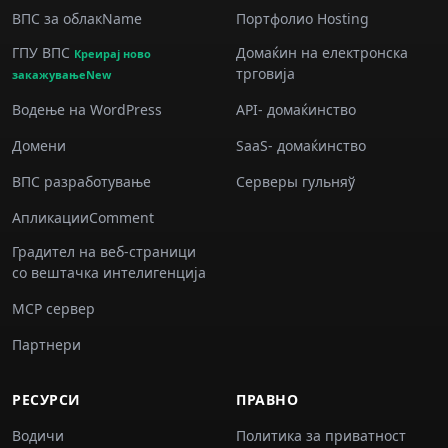
ВПС за облакName
Портфолио Hosting
ГПУ ВПС
Домаќин на електронска
Креирај ново
трговија
закажувањеNew
Водење на WordPress
API- домаќинство
Домени
SaaS- домаќинство
ВПС разработување
Серверы гульняў
АпликацииComment
Градител на веб-страници
со вештачка интелигенција
MCP сервер
Партнери
РЕСУРСИ
ПРАВНО
Водичи
Политика за приватност