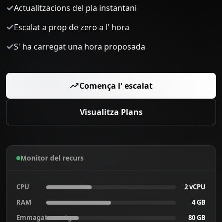
✓
Actualitzacions del pla instantani
✓
Escalat a prop de zero a l' hora
✓
S' ha carregat una hora proposada
Comença l' escalat
Visualitza Plans
Monitor del recurs
CPU
2 vCPU
RAM
4 GB
Emmagatzematge
80 GB