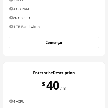
4 GB RAM
80 GB SSD
4 TB Band width
Començar
EnterpriseDescription
40
$
/ m
4 vCPU