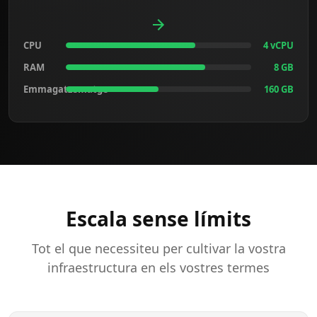
CPU
4 vCPU
RAM
8 GB
Emmagatzematge
160 GB
Escala sense límits
Tot el que necessiteu per cultivar la vostra
infraestructura en els vostres termes