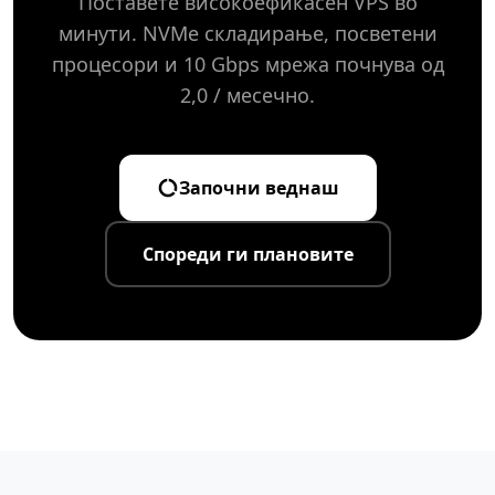
Поставете високоефикасен VPS во
минути. NVMe складирање, посветени
процесори и 10 Gbps мрежа почнува од
2,0 / месечно.
Започни веднаш
Спореди ги плановите