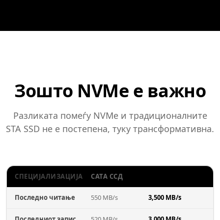
Зошто NVMe е важно
Разликата помеѓу NVMe и традиционалните
STA SSD не е постепена, туку трансформативна.
СПЕЦИЈАЛИЗАЦИЈА
САТА ССД
NVME SSD
Последно читање
550 MB/s
3,500 MB/s
Последниот запис
520 MB/s
3,000 MB/s