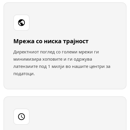
Мрежа со ниска трајност
Директниот поглед со големи мрежи ги
минимизира хоповите и ги одржува
латензиите под 1 милји во нашите центри за
податоци.