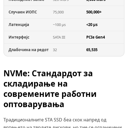
Случаен ИОПС
75,000
500,000+
Латенција
~100 µs
<20 µs
Интерфејс
SATA III
PCIe Gen4
Длабочина на редот
32
65,535
NVMe: Стандардот за
складирање на
современите работни
оптоварувања
Традиционалните STA SSD беа скок напред од
вртењето на тврдите дискови, но тие се ограничени