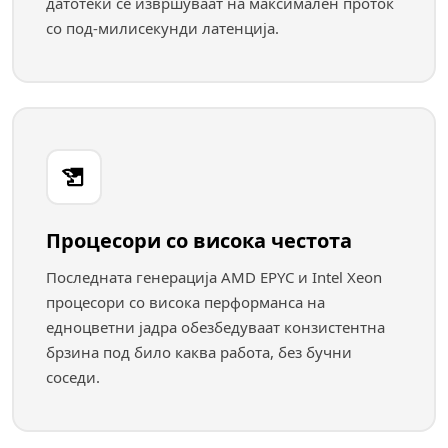
датотеки се извршуваат на максимален проток
со под-милисекунди латенција.
Процесори со висока честота
Последната генерација AMD EPYC и Intel Xeon
процесори со висока перформанса на
едноцветни јадра обезбедуваат конзистентна
брзина под било каква работа, без бучни
соседи.