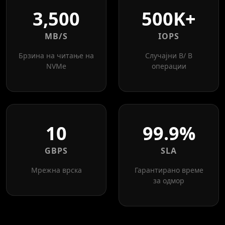
3,500
500K+
MB/S
IOPS
Брзина на читање на
Случајни В/ В
NVMe
операции
10
99.9%
GBPS
SLA
Мрежна врска
Гарантирано време
за одмор