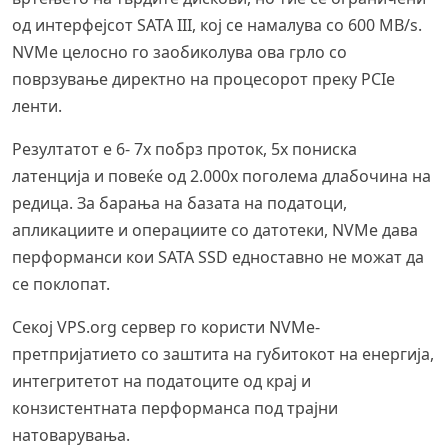
од интерфејсот SATA III, кој се намалува со 600 MB/s.
NVMe целосно го заобиколува ова грло со
поврзување директно на процесорот преку PCIe
ленти.
Резултатот е 6- 7x побрз проток, 5x пониска
латенција и повеќе од 2.000x поголема длабочина на
редица. За барања на базата на податоци,
апликациите и операциите со датотеки, NVMe дава
перформанси кои SATA SSD едноставно не можат да
се поклопат.
Секој VPS.org сервер го користи NVMe-
претпријатието со заштита на губитокот на енергија,
интегритетот на податоците од крај и
конзистентната перформанса под трајни
натоварувања.