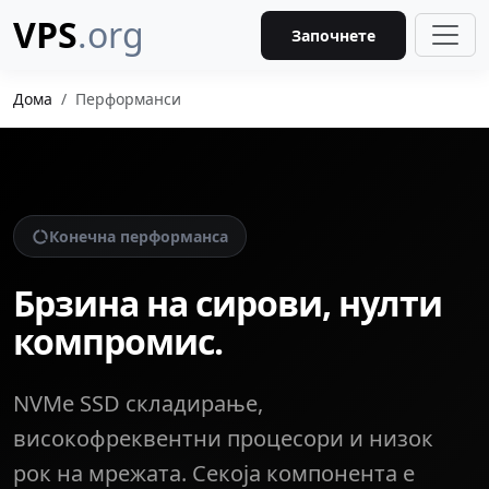
VPS
.org
Започнете
Дома
Перформанси
Конечна перформанса
Брзина на сирови, нулти
компромис.
NVMe SSD складирање,
високофреквентни процесори и низок
рок на мрежата. Секоја компонента е