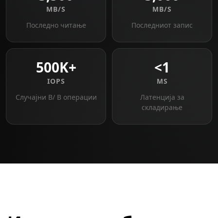
MB/S
MB/S
Последно читање
Последниот запис
500K+
<1
IOPS
MS
Случајни В/ В операции
Латенција за
складирање