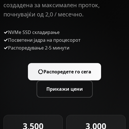
создадена за максимален проток,
почнувајќи од 2,0 / месечно.
✓
NVMe SSD складирање
✓
Посветени јадра на процесорот
✓
Распоредување 2-5 минути
Распоредете го сега
Прикажи цени
3,500
3,000