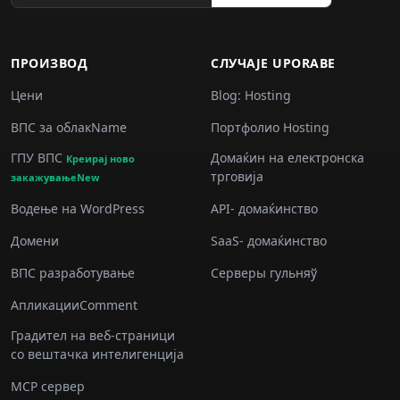
ПРОИЗВОД
СЛУЧАJE UPORABE
Цени
Blog: Hosting
ВПС за облакName
Портфолио Hosting
ГПУ ВПС
Домаќин на електронска
Креирај ново
трговија
закажувањеNew
Водење на WordPress
API- домаќинство
Домени
SaaS- домаќинство
ВПС разработување
Серверы гульняў
АпликацииComment
Градител на веб-страници
со вештачка интелигенција
MCP сервер