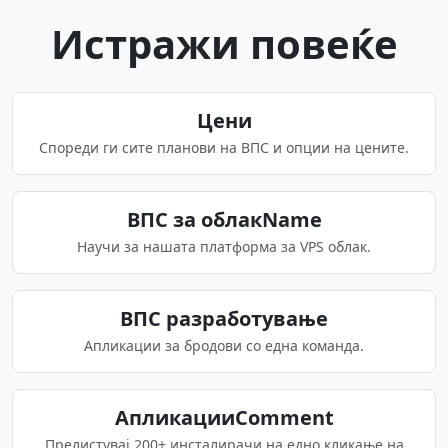
Истражи повеќе
Цени
Спореди ги сите планови на ВПС и опции на цените.
ВПС за облакName
Научи за нашата платформа за VPS облак.
ВПС разработување
Апликации за бродови со една команда.
АпликацииComment
Прелистувај 200+ инсталирачи на едно кликање на