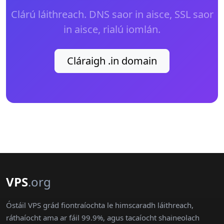
Clárú láithreach. DNS saor in aisce, SSL saor
in aisce, rialú iomlán.
Cláraigh .in domain
VPS
.org
Óstáil VPS grád fiontraíochta le himscaradh láithreach,
ráthaíocht ama ar fáil 99.9%, agus tacaíocht shaineolach