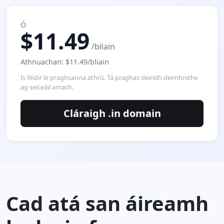
Ó
$11.49
/bliain
Athnuachan: $11.49/bliain
Is féidir le praghsanna athrú. Tá praghas deiridh deimhnithe
ag seiceáil amach.
Cláraigh .in domain
Cad atá san áireamh