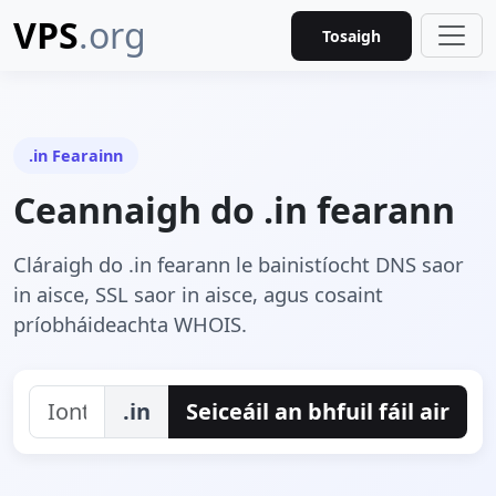
VPS
.org
Tosaigh
.in Fearainn
Ceannaigh do .in fearann
Cláraigh do .in fearann le bainistíocht DNS saor
in aisce, SSL saor in aisce, agus cosaint
príobháideachta WHOIS.
.in
Seiceáil an bhfuil fáil air