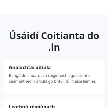
Úsáidí Coitianta do
.in
Gnólachtaí áitiúla
Rangú do chuardach réigiúnach agus cinnte
ceannaitheoirí áitiúla go bhfuil tú in aice láimhe.
Leathnú réigiúnach