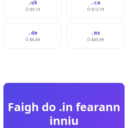
.uk
.ca
Ó $9.19
Ó $13.79
.de
.mx
Ó $6.89
Ó $45.99
Faigh do .in fearann
inniu