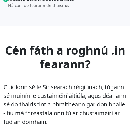
Ná caill do fearann de thaisme.
Cén fáth a roghnú .in
fearann?
Cuidíonn sé le Sinsearach réigiúnach, tógann
sé muinín le custaiméirí áitiúla, agus déanann
sé do thairiscint a bhraitheann gar don bhaile
- fiú má fhreastalaíonn tú ar chustaiméirí ar
fud an domhain.