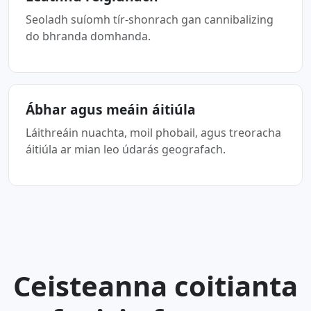
Seoladh suíomh tír-shonrach gan cannibalizing
do bhranda domhanda.
Ábhar agus meáin áitiúla
Láithreáin nuachta, moil phobail, agus treoracha
áitiúla ar mian leo údarás geografach.
Ceisteanna coitianta