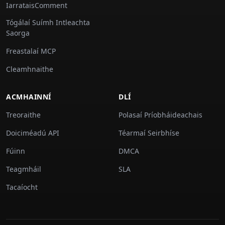
IarrataisComment
Tógálaí Suímh Intleachta
Saorga
Freastalaí MCP
Cleamhnaithe
ACMHAINNÍ
DLÍ
Treoraithe
Polasaí Príobháideachais
Doiciméadú API
Téarmaí Seirbhíse
Fúinn
DMCA
Teagmháil
SLA
Tacaíocht