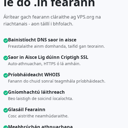
le do .in fearann
Áirítear gach fearann cláraithe ag VPS.org na
riachtanais - aon táillí i bhfolach.
Bainistíocht DNS saor in aisce
Freastalaithe ainm domhanda, taifid gan teorainn.
Saor in Aisce Lig dúinn Criptigh SSL
Auto-athnuachan, HTTPS ó lá amháin.
Príobháideacht WHOIS
Fanann do chuid sonraí teagmhála príobháideach.
Gníomhachtú láithreach
Beo laistigh de soicind íocaíochta.
Glasáil Fearainn
Cosc aistrithe neamhúdaraithe.
Meabhrúchán athnuachana