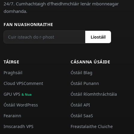
24/7. Cumhachtaigh d'fheidhmchláir lenár mbonneagar
domhanda.
FAN NUASHONRAITHE
Liostáil
TÁIRGE
CÁSANNA ÚSÁIDE
Praghsáil
Óstáil Blag
Cloud VPSComment
Óstáil Punann
GPU VPS
Óstáil Ríomhthráchtála
& Nua
Óstáil WordPress
Óstáil API
Fearainn
Óstáil SaaS
Imscaradh VPS
Freastalaithe Cluiche