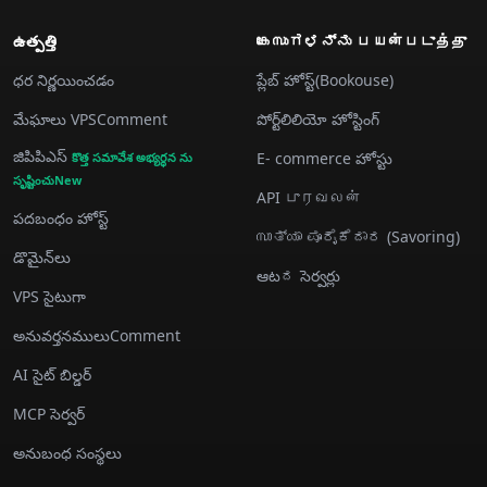
ఉత్పత్తి
കേസುಗಳನ್ನು பயன்படுத்து
ధర నిర్ణయించడం
ప్లేబ్ హోస్ట్(Bookouse)
మేఘాలు VPSComment
పోర్ట్‌లిలియో హోస్టింగ్
జిపిపిఎస్
E- commerce హోస్టు
కొత్త సమావేశ అభ్యర్థన ను
సృష్టించుNew
API புரவலன்
పదబంధం హోస్ట్
സാತ್ಯಾ ಪೂರೈಕೆದಾರ (Savoring)
డొమైన్‌లు
ఆటದ సెర్వర్లు
VPS సైటుగా
అనువర్తనములుComment
AI సైట్ బిల్డర్
MCP సెర్వర్
అనుబంధ సంస్థలు