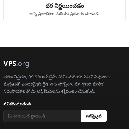
ధర నిర్ణయించడం
అన్ని ప్రణాళికలు మరియు ప్రయోగం చూడండి.
VPS
.org
తక్షణ విస్తరణ, 99.9% అప్‌టైమ్ హామీ మరియు 24/7 నిపుణుల
మద్దతుతో ఎంటర్‌ప్రైజ్-గ్రేడ్ VPS హోస్టింగ్. మా గ్లోబల్ మౌలిక
సదుపాయాలతో మీ అప్లికేషన్‌లను శక్తివంతం చేసుకోండి.
నవీకరించబడింది
సబ్‌స్క్రైబ్