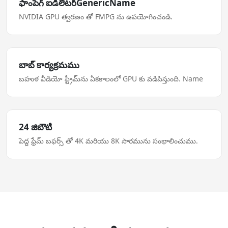
ఫాంపెగ్ ఐడిలేటర్GenericName
NVIDIA GPU త్వరణం తో FMPG ను ఉపయోగించండి.
బాబ్‌ కార్యక్రమము
బహుళ వీడియో స్ట్రీమ్‌ను ఏకకాలంలో GPU కు వడిపిస్తుంది. Name
24 జిబౌటి
పెద్ద ఫ్రేమ్‌ బఫర్స్ తో 4K మరియు 8K సారమును సంభాలించుము.