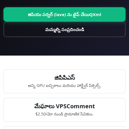
జిపియు సర్వర్ (lave) ను టైప్ చేయిQXml
మమ్మల్ని సంప్రదించండి
జిపిపిఎస్
అన్ని GPU ఐచ్చికాలు మరియు హార్డ్వేర్ పిక్సెల్స్.
మేఘాలు VPSComment
$2.50/మో నుండి ప్రామాణిక సేవికలు.