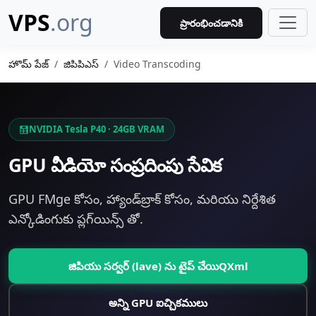
VPS
.org
ప్రారంభించడానికి
హొమ్ పేజ్
జిపిపిఎస్
Video Transcoding
NVIDIA Tesla P40 · 24GB VRAM
GPU వీడియో సంప్రదింపు సేవిక
GPU FMge కోసం, హ్యాండ్‌బ్రాక్ కోసం, మరియు నిర్దేశిత
ఎన్కోడింగుకు ప్లగ్‌యిన్స్ తో.
జిపియు సర్వర్ (lave) ను టైప్ చేయిQXml
అన్ని GPU ఐచ్చికములు