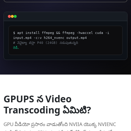
$ apt install ffmpeg && ffmpeg -hwaccel cuda -i 
# నెవైట్యా టెస్లా P40 (24GB) నడుపుతున్నది
రెడీ.
_
GPUPS న Video
Transcoding ఏమిటి?
GPU వీడియో ప్రసారం వాడుతోంది NVIIA యొక్క NVIENC