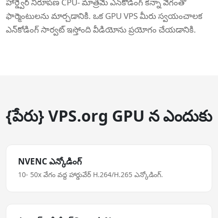
హార్డ్వేర్ నిరూపణ CPU- మాత్రమే ఎన్‌కోడింగ్ కన్నా వేగంతో
ఫార్మెంటులను మార్చడానికి. ఒక GPU VPS మీరు స్వయంచాలక
ఎన్‌కోడింగ్ సార్వట్ ఇస్తోంది వీడియోను ప్రయోగం చేయడానికి.
{పేరు} VPS.org GPU న ఎందుకు
NVENC ఎన్కోడింగ్
10- 50x వేగం వద్ద హార్డువేర్ H.264/H.265 ఎన్కోడింగ్.