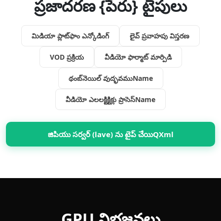
ప్రజాదరణ {పేరు} టైపులు
మిడియా ప్లాట్‌ఫాం ఎన్కోడింగ్
లైవ్‌ ప్రవాహపు విస్తరణ
VOD ప్రక్రియ
వీడియో ఫార్మాట్ మార్పిడి
థంబ్‌నెయిల్ వుద్భవముName
వీడియో ఎలలక్టిక్టిక్లు ప్రాసెస్Name
జిపియు సర్వర్ (lave) ను టైప్ చేయిQXml
GPU విభజనలు