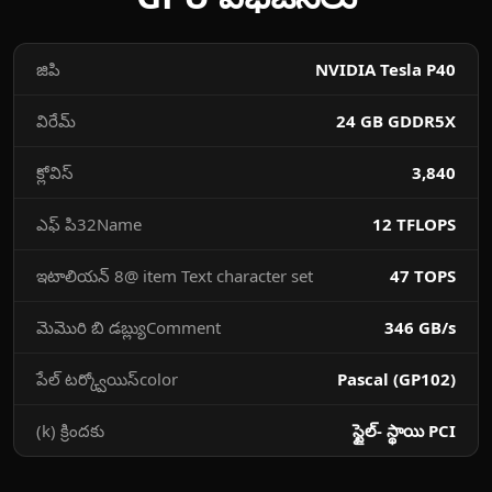
జిపి
NVIDIA Tesla P40
విరేమ్
24 GB GDDR5X
క్లోవిస్‌
3,840
ఎఫ్ పి32Name
12 TFLOPS
ఇటాలియన్ 8@ item Text character set
47 TOPS
మెమొరి బి డబ్ల్యుComment
346 GB/s
పేల్ టర్క్వోయిస్color
Pascal (GP102)
(k) క్రిందకు
స్టైల్- స్థాయి PCI