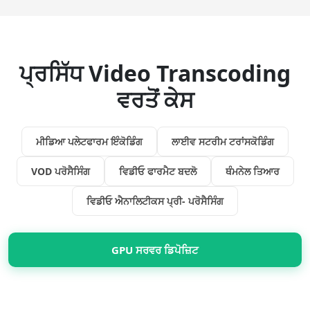
ਪ੍ਰਸਿੱਧ Video Transcoding
ਵਰਤੋਂ ਕੇਸ
ਮੀਡਿਆ ਪਲੇਟਫਾਰਮ ਇੰਕੋਡਿੰਗ
ਲਾਈਵ ਸਟਰੀਮ ਟਰਾਂਸਕੋਡਿੰਗ
VOD ਪਰੋਸੈਸਿੰਗ
ਵਿਡੀਓ ਫਾਰਮੈਟ ਬਦਲੋ
ਥੰਮਨੇਲ ਤਿਆਰ
ਵਿਡੀਓ ਐਨਾਲਿਟੀਕਸ ਪ੍ਰੀ- ਪਰੋਸੈਸਿੰਗ
GPU ਸਰਵਰ ਡਿਪੋਜ਼ਿਟ