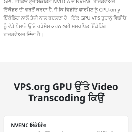
GPU ਵੀਡਿਓ ਟ੍ਰਾਂਸਕੋਡਿੰਗ NVIDIA ਦੇ NVENC ਹਾਰਡਵੇਅਰ
ਇੰਕੋਡਰ ਦੀ ਵਰਤੋਂ ਕਰਦਾ ਹੈ, ਜੋ ਕਿ ਵਿਡੀਓ ਫਾਰਮੈਟ ਨੂੰ CPU-only
ਇੰਕੋਡਿੰਗ ਨਾਲੋਂ ਤੇਜ਼ੀ ਨਾਲ ਬਦਲਦਾ ਹੈ। ਇੱਕ GPU VPS ਤੁਹਾਨੂੰ ਵਿਡੀਓ
ਨੂੰ ਵੱਡੇ ਪੈਮਾਨੇ ਉੱਤੇ ਪਰੋਸੈਸ ਕਰਨ ਲਈ ਸਮਰਪਿਤ ਇੰਕੋਡਿੰਗ
ਹਾਰਡਵੇਅਰ ਦਿੰਦਾ ਹੈ।
VPS.org GPU ਉੱਤੇ Video
Transcoding ਕਿਉਂ
NVENC ਇੰਕੋਡਿੰਗ