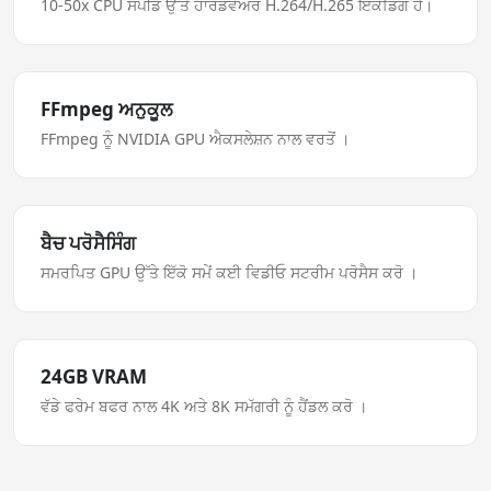
10-50x CPU ਸਪੀਡ ਉੱਤੇ ਹਾਰਡਵੇਅਰ H.264/H.265 ਇੰਕੋਡਿੰਗ ਹੈ।
FFmpeg ਅਨੁਕੂਲ
FFmpeg ਨੂੰ NVIDIA GPU ਐਕਸਲੇਸ਼ਨ ਨਾਲ ਵਰਤੋਂ ।
ਬੈਚ ਪਰੋਸੈਸਿੰਗ
ਸਮਰਪਿਤ GPU ਉੱਤੇ ਇੱਕੋ ਸਮੇਂ ਕਈ ਵਿਡੀਓ ਸਟਰੀਮ ਪਰੋਸੈਸ ਕਰੋ ।
24GB VRAM
ਵੱਡੇ ਫਰੇਮ ਬਫਰ ਨਾਲ 4K ਅਤੇ 8K ਸਮੱਗਰੀ ਨੂੰ ਹੈਂਡਲ ਕਰੋ ।