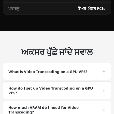
ਪਾਸਥਰੂ
ਬੇਅਰ- ਮੈਟਲ PCIe
ਅਕਸਰ ਪੁੱਛੇ ਜਾਂਦੇ ਸਵਾਲ
+
What is Video Transcoding on a GPU VPS?
Video Transcoding on a GPU VPS is a CUDA-accelerated
How do I set up Video Transcoding on a GPU
deployment. Video Transcoding is a general GPU-
+
VPS?
accelerated workload. Make sure your software has
CUDA support and that your driver / runtime versions
Deploy a GPU VPS with the NVIDIA Tesla P40, SSH in, and
match the workload requirements for Video
How much VRAM do I need for Video
run apt install ffmpeg && ffmpeg -hwaccel cuda -i
+
Transcoding.
Transcoding?
input.mp4 -c:v h264_nvenc output.mp4. Your Video