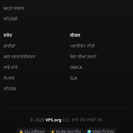
MCP ਸਰਵਰ
ਸਹਿਯੋਗੀ
ਸਰੋਤ
ਲੀਗਲ
ਗਾਈਡਾਂ
ਪਰਾਈਵੇਟ ਨੀਤੀ
API ਦਸਤਾਵੇਜ਼ੀਕਰਨ
ਸੇਵਾ ਦੀਆਂ ਸ਼ਰਤਾਂ
ਸਾਡੇ ਬਾਰੇ
DMCA
ਸੰਪਰਕ
SLA
ਸਹਿਯੋਗ
© 2026
VPS.org
LLC. ਸਾਰੇ ਹੱਕ ਰਾਖਵੇਂ ਹਨ.
🔒 SSL ਸੁਰੱਖਿਅਤ
⚡ 99.9% ਅੱਪਟਾਈਮ
🌍 ਗਲੋਬਲ ਨੈੱਟਵਰਕ