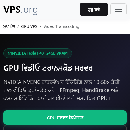
VPS
.org
ਸ਼ੁਰੂ ਕਰੋ
ਮੁੱਖ ਪੇਜ
GPU VPS
Video Transcoding
NVIDIA Tesla P40 · 24GB VRAM
GPU ਵਿਡੀਓ ਟਰਾਨਸਕੋਡ ਸਰਵਰ
NVIDIA NVENC ਹਾਰਡਵੇਅਰ ਇੰਕੋਡਿੰਗ ਨਾਲ 10-50x ਤੇਜ਼ੀ
ਨਾਲ ਵੀਡਿਓ ਟ੍ਰਾਂਸਕੋਡ ਕਰੋ। FFmpeg, HandBrake ਅਤੇ
ਕਸਟਮ ਇੰਕੋਡਿੰਗ ਪਾਈਪਲਾਈਨਾਂ ਲਈ ਸਮਰਪਿਤ GPU।
GPU ਸਰਵਰ ਡਿਪੋਜ਼ਿਟ