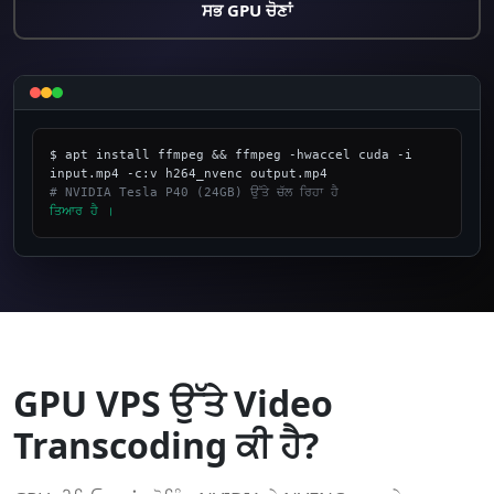
ਸਭ GPU ਚੋਣਾਂ
$ apt install ffmpeg && ffmpeg -hwaccel cuda -i 
# NVIDIA Tesla P40 (24GB) ਉੱਤੇ ਚੱਲ ਰਿਹਾ ਹੈ
ਤਿਆਰ ਹੈ ।
_
GPU VPS ਉੱਤੇ Video
Transcoding ਕੀ ਹੈ?