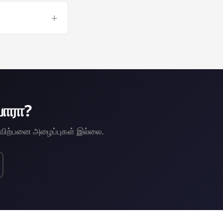
 long TensorFlow
+
 a GPU VPS risk-
ாரா?
, விற்பனை அழைப்புகள் இல்லை.