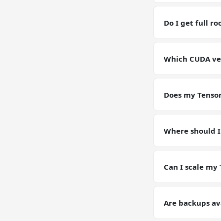
Yes — you have fu
RAM / storage bu
Do I get full r
Yes. Full root SS
environment for 
Which CUDA vers
GPU VPSs ship wi
pin or upgrade C
Does my Tensor
Yes — your Tenso
Models, configs,
Where should I
Keep working data
(weights, generat
Can I scale my
Yes — plan upgrad
tier on request. Y
Are backups av