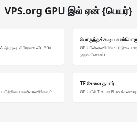
VPS.org GPU இல் ஏன் {பெயர்}
பொருந்தக்கூடிய வன்பொர
A ஆதரவு. சிபியுவை விட 50x
GPU பின்னணியில் உயர்நிலை மா
ஒருங்கிணைப்பு.
TF சேவை தயார்
 பயிற்சியை கண்காணிக்கவும்.
GPU யில் TensorFlow சேவையுடன