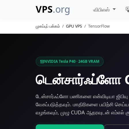
VPS
.org
விபிஎஸ்
முகப்புப் பக்கம்
GPU VPS
TensorFlow
NVIDIA Tesla P40 · 24GB VRAM
டென்சார்ஃப்ளோ
டேன்சார்ஃப்ளோ பணிகளை என்விடியா ஜிபிய
வேகப்படுத்தவும். மாதிரிகளை பயிற்சி செய்யவு
வழங்கவும், முழு CUDA ஆதரவுடன் எம்எல் க