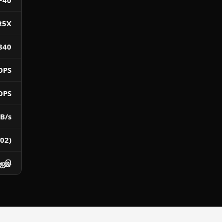
P40
R5X
840
OPS
OPS
B/s
02)
சிஐஇ