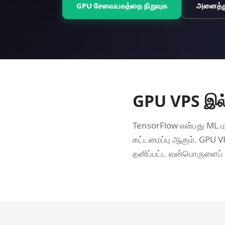
GPU சேவையகத்தை நிறுவுக
அனைத்து
GPU VPS இல
TensorFlow என்பது ML மா
கட்டமைப்பு ஆகும். GPU V
தனிப்பட்ட வன்பொருளைப் ப