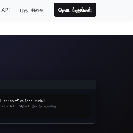
API
புகுபதிகை
தொடங்குங்கள்
ஸ்லா பி40 (24ஜிபி) இல் இயங்குகிறது