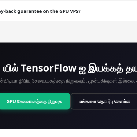
aily backups are an add-on; manual snapshots are free. Useful for
ere you want a checkpointable server state.
ey-back guarantee on the GPU VPS?
ey-back guarantee on every plan including GPU. Try TensorFlow on
யில் TensorFlow ஐ இயக்கத் தய
 என்விடியா ஜிபியு சேவையகத்தை நிறுவவும். முன்பதிவுகள் இல்லை
GPU சேவையகத்தை நிறுவுக
எங்களை தொடர்பு கொள்ள