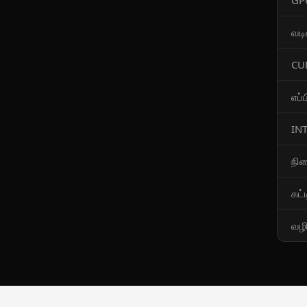
GP
வட
CUD
எப்
IN
நி
கட்
வழி