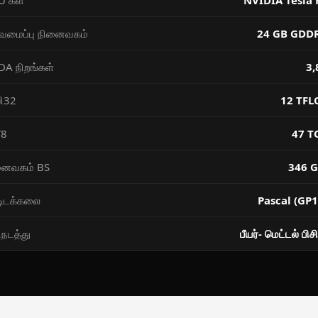
U கள்
NVIDIA Tesla 
ிவமைப்பு நினைவகம்
24 GB GDD
A நிறங்கள்
3,
பி32
12 TFL
T8
47 T
னைவகம் BS
346 G
டிடக்கலை
Pascal (GP1
நடத்து
பீயர்- மெட்டல் பி