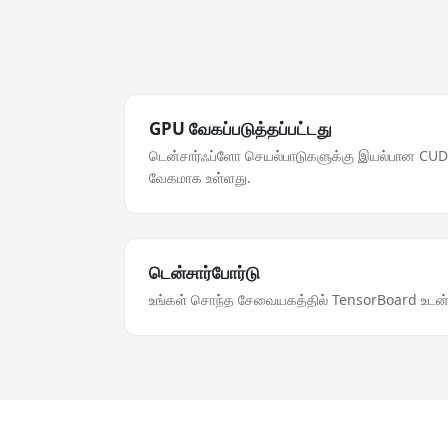
GPU வேகப்படுத்தப்பட்டது
டென்சார்ஃப்ளோ செயல்பாடுகளுக்கு இயல்பான CUD
வேகமாக உள்ளது.
டென்சார்போர்டு
உங்கள் சொந்த சேவையகத்தில் TensorBoard உடன்