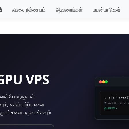
விலை நிர்ணயம்
ஆவணங்கள்
பயன்பாடுகள்
 GPU VPS
ு வன்பொருளுடன்
# என்விடியா டெ
ம், எதிர்பார்ப்புகளை
தயாராக.
ுழாய்களை உருவாக்கவும்.