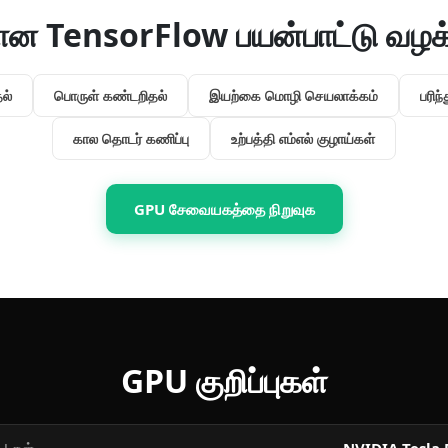
ான TensorFlow பயன்பாட்டு வழக
ல்
பொருள் கண்டறிதல்
இயற்கை மொழி செயலாக்கம்
பரிந
கால தொடர் கணிப்பு
உற்பத்தி எம்எல் குழாய்கள்
GPU சேவையகத்தை நிறுவுக
GPU குறிப்புகள்