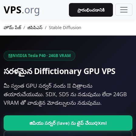
VPS
.org
ప్రారంభించడానికి
హొమ్ పేజ్
జిపిపిఎస్
Stable Diffusion
NVIDIA Tesla P40 · 24GB VRAM
సరళమైన Diffictionary GPU VPS
మీ స్వంత GPU సర్వర్ నందు II చిత్రాలను
తయారుచేయుము. SDX, SD5 ను నడుపుము లేదా 24GB
VRAM తో వాడుకైన మోడల్సులను నడుపుము.
జిపియు సర్వర్ (lave) ను టైప్ చేయిQXml