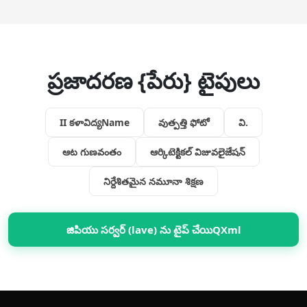
ప్రజాదరణ {పేరు} టైపులు
II కళావిద్యName
వుత్పత్తి ఫోటో
వి.
ఆట గుణవంతం
ఆర్కిటెక్టికల్ విజువలైజేషన్
నిర్దేశితమైన నమూనా శిక్షణ
జిపియు సర్వర్ (lave) ను టైప్ చేయిQXml