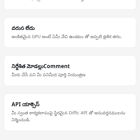
వరుస లేదు
అంకితమైన GPU అంటే ఏమీ వేచి ఉండటం తో అప్పటి క్షణిక తరం.
నిర్దేశిత మోడల్లుComment
మీరు చేసే పని మీ పనిమీద పూర్తి నియంత్రణ
API యాక్సెస్
మీ స్వంత కార్యకలాపంపై స్థిరమైన Diffic API తో అనువర్తనములను
నిర్మించండి.