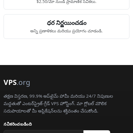
$2.50/మో నుండి ప్రామాణిక సేవికలు.
ధర నిర్ణయించడం
అన్ని ప్రణాళికలు మరియు ప్రయోగం చూడండి.
VPS
.org
తక్షణ విస్తరణ, 99.9% అప్‌టైమ్ హామీ మరియు 24/7 నిపుణుల
మద్దతుతో ఎంటర్‌ప్రైజ్-గ్రేడ్ VPS హోస్టింగ్. మా గ్లోబల్ మౌలిక
సదుపాయాలతో మీ అప్లికేషన్‌లను శక్తివంతం చేసుకోండి.
నవీకరించబడింది