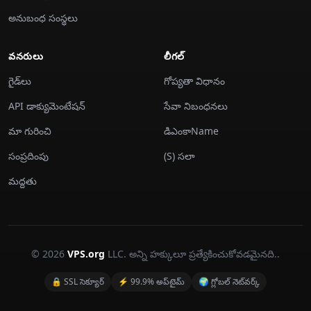
అనుబంధ సంస్థలు
వనరులు
లీగల్
గైడ్‌లు
గోప్యతా విధానం
API డాక్యుమెంటేషన్
సేవా నిబంధనలు
మా గురించి
డిఎంకాName
సంప్రదింపు
(S) సలా
మద్దతు
© 2026
VPS.org
LLC. అన్ని హక్కులూ ప్రత్యేకించుకోవడమైనది..
🔒 SSL సెక్యూర్
⚡ 99.9% అప్‌టైమ్
🌍 గ్లోబల్ నెట్‌వర్క్