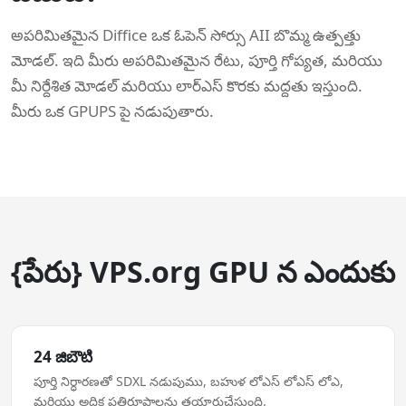
అపరిమితమైన Diffice ఒక ఓపెన్ సోర్సు AII బొమ్మ ఉత్పత్తు
మోడల్. ఇది మీరు అపరిమితమైన రేటు, పూర్తి గోప్యత, మరియు
మీ నిర్దేశిత మోడల్ మరియు లార్ఎస్ కొరకు మద్దతు ఇస్తుంది.
మీరు ఒక GPUPS పై నడుపుతారు.
{పేరు} VPS.org GPU న ఎందుకు
24 జిబౌటి
పూర్తి నిర్ధారణతో SDXL నడుపుము, బహుళ లోఎస్ లోఎస్ లోఎ,
మరియు అధిక ప్రతిరూపాలను తయారుచేస్తుంది.