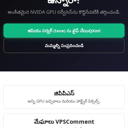
అంకితమైన NVIDA GPU సర్వీసెస్‌ను కొద్దిసేపటికి తగ్గించండి.
జిపియు సర్వర్ (lave) ను టైప్ చేయిQXml
మమ్మల్ని సంప్రదించండి
జిపిపిఎస్
అన్ని GPU ఐచ్చికాలు మరియు హార్డ్వేర్ పిక్సెల్స్.
మేఘాలు VPSComment