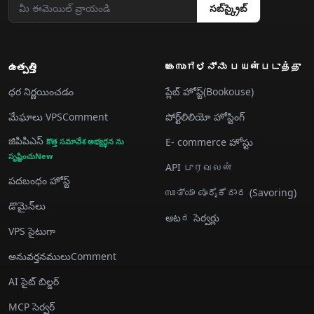
సబ్‌స్క్రైబ్
ఉత్పత్తి
കേസುಗಳನ್ನು பயன்படுத்து
ధర నిర్ణయించడం
ప్లేబ్ హోస్ట్(Bookouse)
మేఘాలు VPSComment
పోర్ట్‌లిలియో హోస్టింగ్
జిపిపిఎస్
E- commerce హోస్టు
కొత్త సమావేశ అభ్యర్థన ను
సృష్టించుNew
API புரவலன்
పదబంధం హోస్ట్
സാತ್ಯಾ ಪೂರೈಕೆದಾರ (Savoring)
డొమైన్‌లు
ఆటದ సెర్వర్లు
VPS సైటుగా
అనువర్తనములుComment
AI సైట్ బిల్డర్
MCP సెర్వర్