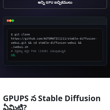
అన్ని GPU ఐచ్చికములు
$ git clone 
https://github.com/AUTOMATIC1111/stable-diffusion-
webui.git && cd stable-diffusion-webui && 
# నెవైట్యా టెస్లా P40 (24GB) నడుపుతున్నది
రెడీ.
_
GPUPS న Stable Diffusion
ఏమిటి?