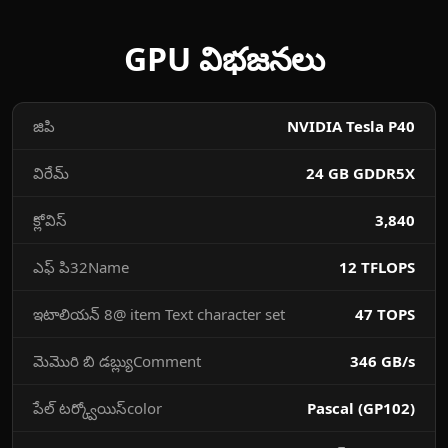
GPU విభజనలు
జిపి
NVIDIA Tesla P40
విరేమ్
24 GB GDDR5X
క్లోవిస్‌
3,840
ఎఫ్ పి32Name
12 TFLOPS
ఇటాలియన్ 8@ item Text character set
47 TOPS
మెమొరి బి డబ్ల్యుComment
346 GB/s
పేల్ టర్క్వోయిస్color
Pascal (GP102)