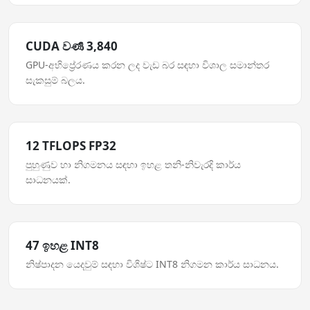
CUDA වර්‍ණ 3,840
GPU-අභිප්‍රේරණය කරන ලද වැඩ බර සඳහා විශාල සමාන්තර
සැකසුම් බලය.
12 TFLOPS FP32
පුහුණුව හා නිගමනය සඳහා ඉහළ තනි-නිවැරදි කාර්ය
සාධනයක්.
47 ඉහළ INT8
නිෂ්පාදන යෙදවුම් සඳහා විශිෂ්ට INT8 නිගමන කාර්ය සාධනය.