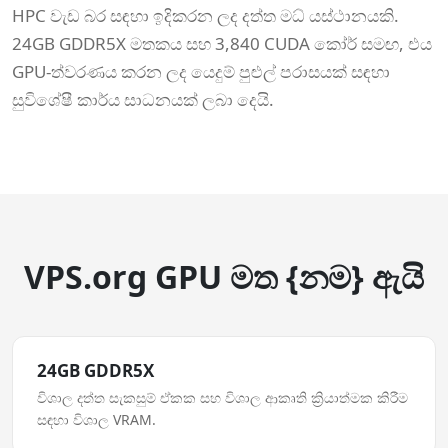
HPC වැඩ බර සඳහා ඉදිකරන ලද දත්ත මධ් යස්ථානයකි.
24GB GDDR5X මතකය සහ 3,840 CUDA කෝර් සමඟ, එය
GPU-ත්වරණය කරන ලද යෙදුම් පුළුල් පරාසයක් සඳහා
සුවිශේෂී කාර්ය සාධනයක් ලබා දෙයි.
VPS.org GPU මත {නම} ඇයි
24GB GDDR5X
විශාල දත්ත සැකසුම් ඒකක සහ විශාල ආකෘති ක්‍රියාත්මක කිරීම
සඳහා විශාල VRAM.