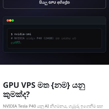
සියලු GPU අභිප්‍රේත
# NVIDIA ටෙස්ලා P40 (24GB) මත ධාවනය වේ
ලෑස්තියි.
_
GPU VPS මත {නම} යනු
කුමක්ද?
NVIDIA Tesla P40 යනු AI නිගමනය, ගැඹුරු ඉගෙනීම සහ