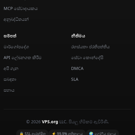
MCP සේවාදායකය
අනුබද්ධිතයන්
සම්පත්
නීතිමය
මාර්ගෝපදේශ
රහස්යතා ප්රතිපත්තිය
API ලේඛනගත කිරීම
සේවා කොන්දේසි
අපි ගැන
DMCA
සබඳතා
SLA
සහාය
© 2026
VPS.org
LLC. සියලු හිමිකම් ඇවිරිණි.
🔒 SSL ආරක්ෂිත
⚡ 99.9% අතිකාලය
🌍 ගෝලීය ජාලය