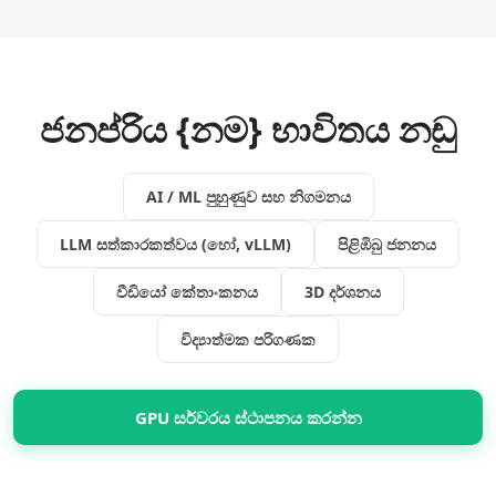
ජනප්රිය {නම} භාවිතය නඩු
AI / ML පුහුණුව සහ නිගමනය
LLM සත්කාරකත්වය (හෝ, vLLM)
පිළිඹිබු ජනනය
වීඩියෝ කේතාංකනය
3D දර්ශනය
විද්‍යාත්මක පරිගණක
GPU සර්වරය ස්ථාපනය කරන්න