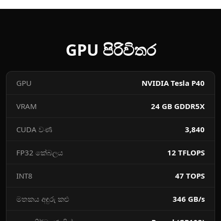
GPU පිරිවිතර
GPU
NVIDIA Tesla P40
VRAM
24 GB GDDR5X
CUDA වර්‍ණ
3,840
FP32 කේබලය
12 TFLOPS
INT8
47 TOPS
මතකය අඳුරු කළු
346 GB/s