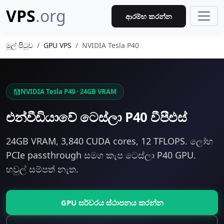
VPS
.org
ආරම්භ කරන්න
මුල් පිටුව
GPU VPS
NVIDIA Tesla P40
NVIDIA Tesla P40 · 24GB VRAM
එන්වීඩියාවේ ටෙස්ලා P40 වීපීඑස්
24GB VRAM, 3,840 CUDA cores, 12 TFLOPS. ලෝහ
PCIe passthrough සමග කැප ටෙස්ලා P40 GPU.
හවුල් සම්පත් නැත.
GPU සර්වරය ස්ථාපනය කරන්න