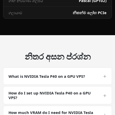
ගෘහ නිර්මාණ ශිල්පය
Pascal (GP102)
ගලායාම
නිකන්ම ලෝහ PCIe
නිතර අසන ප්රශ්න
+
What is NVIDIA Tesla P40 on a GPU VPS?
NVIDIA Tesla P40 on a GPU VPS is a CUDA-accelerated
How do I set up NVIDIA Tesla P40 on a GPU
deployment. NVIDIA Tesla P40 is a general GPU-
+
VPS?
accelerated workload. Make sure your software has
CUDA support and that your driver / runtime versions
Deploy a GPU VPS with the NVIDIA Tesla P40, SSH in, and
match the workload requirements for NVIDIA Tesla P40.
How much VRAM do I need for NVIDIA Tesla
run nvidia-smi. Your NVIDIA Tesla P40 environment is
+