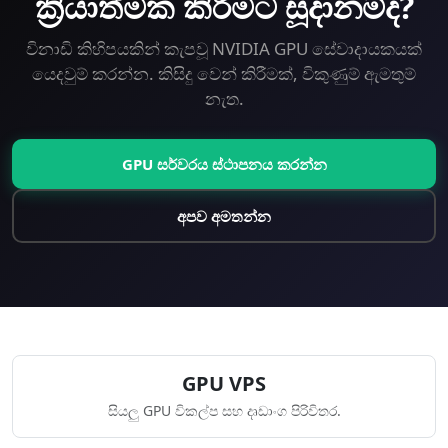
ක්‍රියාත්මක කිරීමට සූදානම්ද?
විනාඩි කිහිපයකින් කැපවූ NVIDIA GPU සේවාදායකයක්
යෙදවුම් කරන්න. කිසිදු වෙන් කිරීමක්, විකුණුම් ඇමතුම්
නැත.
GPU සර්වරය ස්ථාපනය කරන්න
අපව අමතන්න
GPU VPS
සියලු GPU විකල්ප සහ දෘඩාංග පිරිවිතර.