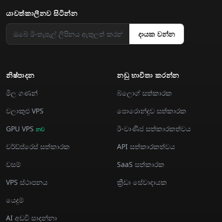
යාවත්කාලීනව සිටින්න
දායක වන්න
නිෂ්පාදන
නඩු භාවිතා කරන්න
මිල ගණන්
බ්ලොග් සත්කාරක
වලාකුළු VPS
පොරොන්දුව සත්කාරක
GPU VPS
ඊ-වාණිජ සත්කාරකත්වය
නව
වර්ඩ්ප්රෙස් සත්කාරක
API සත්කාරකත්වය
වසම්
SaaS සත්කාරක
VPS ස්ථාපනය
ක්‍රීඩා සේවාදායක
යෙදුම්
AI අඩවි සාදන්නා