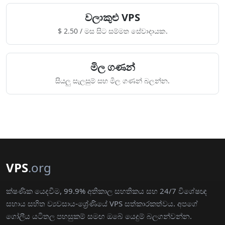
වලාකුළු VPS
$ 2.50 / මස සිට සම්මත සේවාදායක.
මිල ගණන්
සියලු සැලසුම් සහ මිල ගණන් බලන්න.
VPS
.org
ක්ෂණික යෙදවීම, 99.9% අතිකාල සහතිකය සහ 24/7 විශේෂඥ
සහාය සහිත ව්‍යවසාය-ශ්‍රේණියේ VPS සත්කාරකත්වය. අපගේ
ගෝලීය යටිතල පහසුකම් සමඟ ඔබේ යෙදුම් බලගන්වන්න.