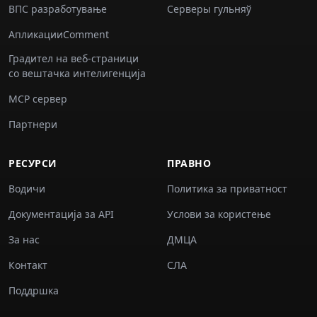
ВПС разработување
Серверы гульняў
АпликацииComment
Градител на веб-страници
со вештачка интелигенција
MCP сервер
Партнери
РЕСУРСИ
ПРАВНО
Водичи
Политика за приватност
Документација за API
Услови за користење
За нас
ДМЦА
Контакт
СЛА
Поддршка