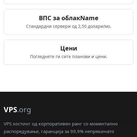
ВПС за облакName
Стандардни сервери од 2,50 долари/мо.
Цени
Погледнете ги сите планови и цени.
VPS
.org
VPS хостинг од корпоративен ранг со моментално
распоредување, гаранција за 99,9% непрекинато