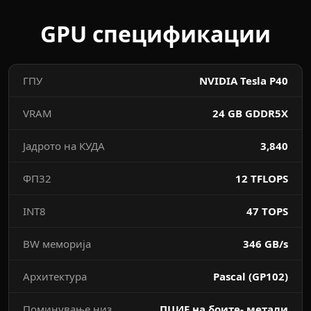
GPU спецификации
ГПУ
NVIDIA Tesla P40
VRAM
24 GB GDDR5X
Јадрото на КУДА
3,840
ФП32
12 TFLOPS
INT8
47 TOPS
BW меморија
346 GB/s
Архитектура
Pascal (GP102)
Поминување низ
ПЦИЕ на боите- метали