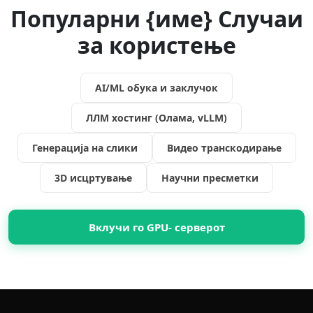
Популарни {име} Случаи
за користење
AI/ML обука и заклучок
ЛЛМ хостинг (Олама, vLLM)
Генерација на слики
Видео транскодирање
3D исцртување
Научни пресметки
Вклучи го GPU- серверот