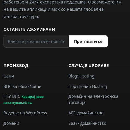
работење и 24/7 експертска поддршка. Овозможете им
на вашите апликации моќ со нашата глобална
инфраструктура.
ОСТАНЕТЕ АЖУРИРАНИ
Претплати се
ПРОИЗВОД
СЛУЧАJE UPORABE
Цени
Blog: Hosting
ВПС за облакName
Портфолио Hosting
ГПУ ВПС
Домаќин на електронска
Креирај ново
трговија
закажувањеNew
Водење на WordPress
API- домаќинство
Домени
SaaS- домаќинство