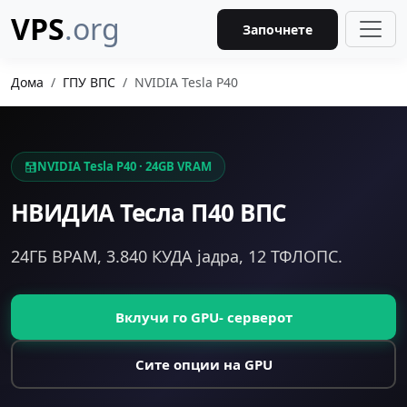
VPS
.org
Започнете
Дома
ГПУ ВПС
NVIDIA Tesla P40
NVIDIA Tesla P40 · 24GB VRAM
НВИДИА Тесла П40 ВПС
24ГБ ВРАМ, 3.840 КУДА јадра, 12 ТФЛОПС.
Вклучи го GPU- серверот
Сите опции на GPU