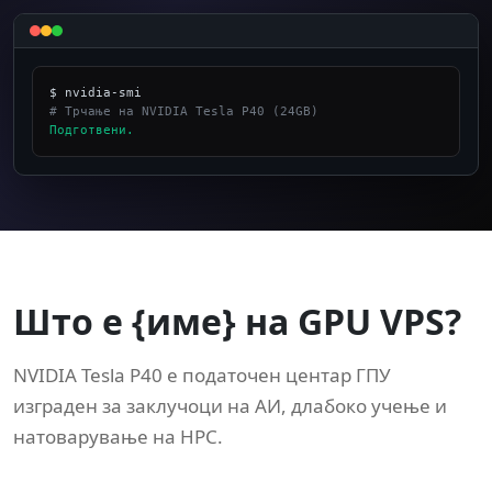
# Трчање на NVIDIA Tesla P40 (24GB)
Подготвени.
_
Што е {име} на GPU VPS?
NVIDIA Tesla P40 е податочен центар ГПУ
изграден за заклучоци на АИ, длабоко учење и
натоварување на HPC.