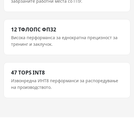
забрзаните работни места со ГПУ.
12 ТФЛОПС ФП32
Висока перформанса за еднократна прецизност за
тренинг и заклучок.
47 TOPS INT8
Извонредна ИНТ8 перформанси за распоредување
на производството.