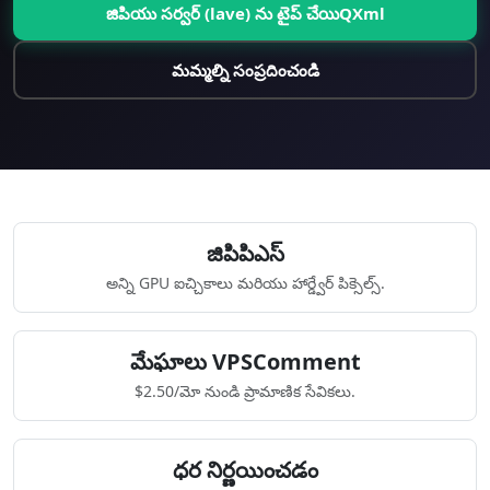
జిపియు సర్వర్ (lave) ను టైప్ చేయిQXml
మమ్మల్ని సంప్రదించండి
జిపిపిఎస్
అన్ని GPU ఐచ్చికాలు మరియు హార్డ్వేర్ పిక్సెల్స్.
మేఘాలు VPSComment
$2.50/మో నుండి ప్రామాణిక సేవికలు.
ధర నిర్ణయించడం