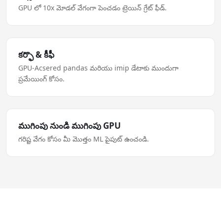
GPU లో 10x మోడల్ వేగంగా పెంచడం ట్రెయిన్ గ్రేట్ ఫీడ్.
కర్ఫొ & కీఫీ
GPU-Acsered pandas మరియు imip డేటాకు ముందుగా
ప్రమేయింగ్ కోసం.
ముగింపు నుండి ముగింపు GPU
గరిష్ట వేగం కోసం మీ మొత్తం ML పైపుట్ ఉంచండి.