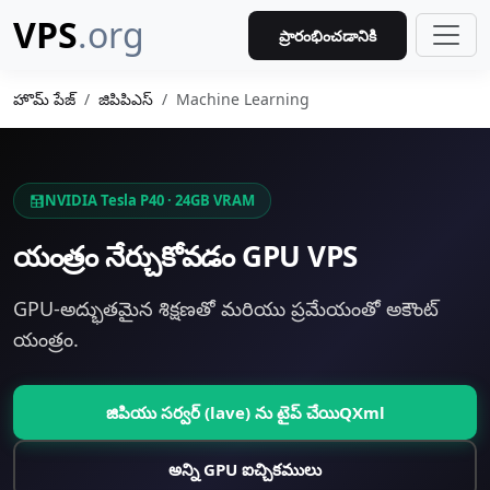
VPS
.org
ప్రారంభించడానికి
హొమ్ పేజ్
జిపిపిఎస్
Machine Learning
NVIDIA Tesla P40 · 24GB VRAM
యంత్రం నేర్చుకోవడం GPU VPS
GPU-అద్భుతమైన శిక్షణతో మరియు ప్రమేయంతో అకౌంట్
యంత్రం.
జిపియు సర్వర్ (lave) ను టైప్ చేయిQXml
అన్ని GPU ఐచ్చికములు