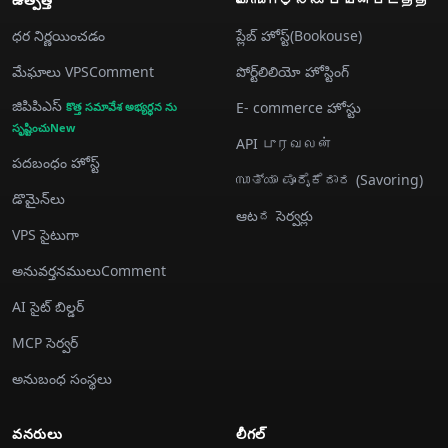
ధర నిర్ణయించడం
ప్లేబ్ హోస్ట్(Bookouse)
మేఘాలు VPSComment
పోర్ట్‌లిలియో హోస్టింగ్
జిపిపిఎస్
E- commerce హోస్టు
కొత్త సమావేశ అభ్యర్థన ను
సృష్టించుNew
API புரவலன்
పదబంధం హోస్ట్
സാತ್ಯಾ ಪೂರೈಕೆದಾರ (Savoring)
డొమైన్‌లు
ఆటದ సెర్వర్లు
VPS సైటుగా
అనువర్తనములుComment
AI సైట్ బిల్డర్
MCP సెర్వర్
అనుబంధ సంస్థలు
వనరులు
లీగల్