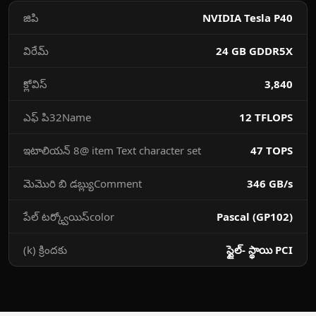
జిపి
NVIDIA Tesla P40
విరేమ్
24 GB GDDR5X
క్లోవిస్‌
3,840
ఎఫ్ పి32Name
12 TFLOPS
ఇటాలియన్ 8@ item Text character set
47 TOPS
మెమొరి బి డబ్ల్యుComment
346 GB/s
పేల్ టర్క్వోయిస్color
Pascal (GP102)
(k) క్రిందకు
స్టైల్- స్థాయి PCI