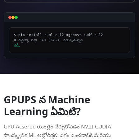
# నెవైట్యా టెస్లా P40 (24GB) నడుపుతున్నది
రెడీ.
_
GPUPS న Machine
Learning ఏమిటి?
GPU-Acsered యంత్రం నేర్చుకోవడం NVIII CUDIA
సాంస్కృతిక ML అల్గోరిథ్లకు వేగం పెంచడానికి మరియు