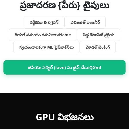
ప్రజాదరణ {పేరు} టైపులు
వర్గీకరణ & రిగ్రెషన్
ఎలిజబెత్‌ ఇంజనీర్‌
రియల్ సమయం గమనికాలుName
పెద్ద డేటాసెట్ ప్రక్రియ
స్వయంచాలకంగా ML పైప్‌బాక్‍స్‌లు
మోడల్ బెంకింగ్
జిపియు సర్వర్ (lave) ను టైప్ చేయిQXml
GPU విభజనలు