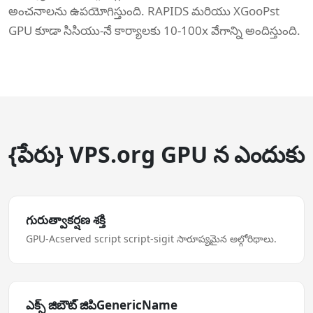
అంచనాలను ఉపయోగిస్తుంది. RAPIDS మరియు XGooPst
GPU కూడా సిసియు-నే కార్యాలకు 10-100x వేగాన్ని అందిస్తుంది.
{పేరు} VPS.org GPU న ఎందుకు
గురుత్వాకర్షణ శక్తి
GPU-Acserved script script-sigit సారూప్యమైన అల్గోరిథాలు.
ఎక్స్ జిబౌట్ జిపిGenericName