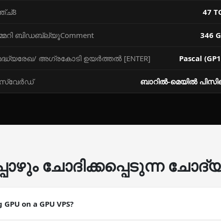
്ച്8
47 T
മ്മറി ബിഡബ്ല്യൂComment
346 G
മദ്ധ്യരേഖ/ അഗ്രകോടി ഉയര്‍ത്തല്‍ [ENTER]
Pascal (GP1
്‌വേര്‍ഡ്
ബാറില്‍-മെയില്‍ പി
പോഴും ചോദിക്കപ്പെടുന്ന ചോദ്
 GPU on a GPU VPS?