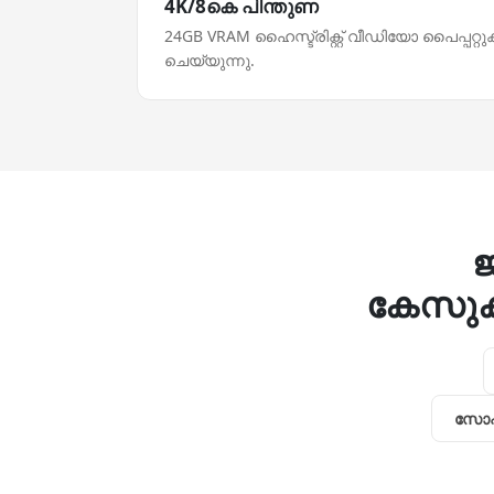
4K/8കെ പിന്തുണ
24GB VRAM ഹൈസ്ട്രിക്റ്റ് വീഡിയോ പൈപ്പറ്
ചെയ്യുന്നു.
കേസുകള
സോഷ്