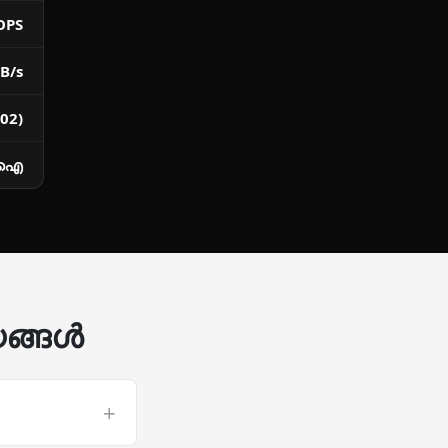
OPS
B/s
02)
സിഐ
യങ്ങൾ
+