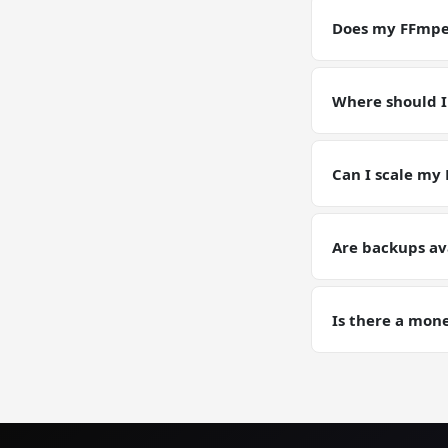
pin or upgrade C
Does my FFmpeg
Yes — your FFmpe
Models, configs,
Where should I
Keep working dat
artifacts (weight
Can I scale my
Yes — plan upgrad
tier on request. 
Are backups av
Yes. Automated d
GPU training run
Is there a mon
Yes — 30-day mon
risk-free.