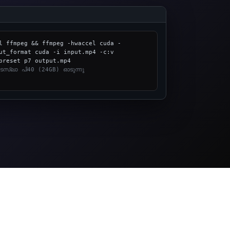
l ffmpeg && ffmpeg -hwaccel cuda -
ut_format cuda -i input.mp4 -c:v 
സ്ലാ പി40 (24GB) ഓടുന്നു