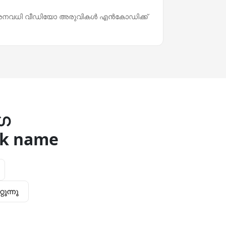
‍ അനവധി വീഡിയോ അരുവികള്‍ എന്‍കോഡിക്ക്
ഗ
ck name
റുന്നു