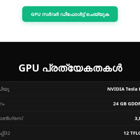
GPU സര്‍വര്‍ ഡീഫോള്‍ട്ട് ചെയ്യുക
GPU പ്രത്യേകതകള്‍
പിയു
NVIDIA Tesla 
റം
24 GB GDD
ൺഗ്രസ്‌
3,
്പി32
12 TFL