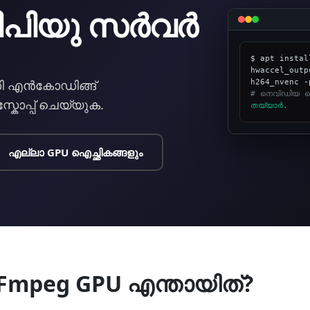
പിയു സര്‍വര്‍
$ apt instal
hwaccel_outp
ന്‍കോഡിങ്ങ്
# നെവിഡിയ ടെ
സ്കോപ്പ് ചെയ്യുക.
തയ്യാര്‍.
എല്ലാ GPU ഐച്ഛികങ്ങളും
FFmpeg GPU എന്തായിത്?