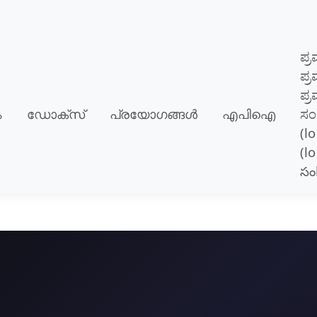
ಪ್
ಪ್
ಪ್ರ
ം
ഡോക്സ്
പ്രയോഗങ്ങള്‍
എപിഐ
ಸಂ
(lo
(l
సం