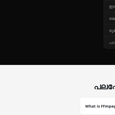
ഇഞ
മെ
ഭൂ
പാസ
പലപ്
What is FFmpeg