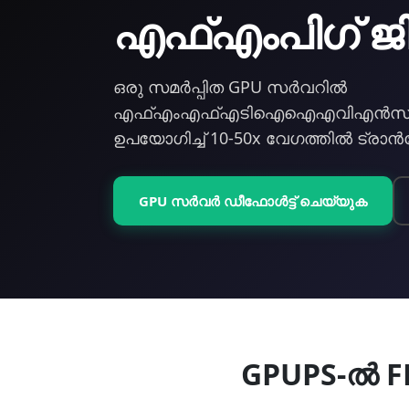
എഫ്‌എംപിഗ് ജി
ഒരു സമർപ്പിത GPU സര്‍വറില്‍
എഫ്എംഎഫ്‌എടിഐഐഎവിഎന്‍സി എ
ഉപയോഗിച്ച് 10-50x വേഗത്തില്‍ ട്രാന്‍
GPU സര്‍വര്‍ ഡീഫോള്‍ട്ട് ചെയ്യുക
GPUPS-ല്‍ 