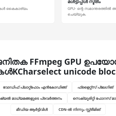
മള്‍ട്ടിപ്പിള്‍ സ്ട്രീം
റുകള്‍ കൈകാര്യം
GPU- ന്റെ സമാന്തരത്തില്
ചെയ്യുക.
ജനിതക FFmpeg GPU ഉപയോ
്‍KCharselect unicode blo
വോഡിഫ് പ്ലാറ്റ്ഫോം എന്‍കോഡിങ്ങ്
ഫ്‌ളൈറ്റ്‌സ്‌ പ്ലേഗിങ്‌
യല്‍ മാധ്യമങ്ങളുടെ പ്രവര്‍ത്തനം
സെക്യൂരിറ്റി ഫോറസ് മാറ്
മീഡിയ ആര്‍ട്ടിവിള്‍
CDN-ല്‍ നിന്നും സ്റ്റ്രീമിങ്