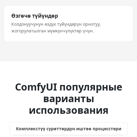
Өзгөчө түйүндөр
Колдонуучунун өздүк түйүндөрүн орнотуу,
жогорулатылган мүмкүнчүлүктөр үчүн.
ComfyUI популярные
варианты
использования
Комплекстүү сүрөттөрдүн иштөө процесстери