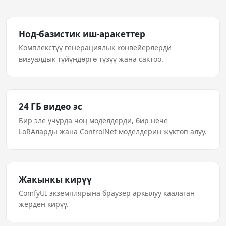
Нод-базистик иш-аракеттер
Комплекстүү генерациялык конвейерлерди
визуалдык түйүндөргө түзүү жана сактоо.
24 ГБ видео эс
Бир эле учурда чоң моделдерди, бир нече
LoRAларды жана ControlNet моделдерин жүктөп алуу.
Жакынкы кирүү
ComfyUI экземплярына браузер аркылуу каалаган
жерден кирүү.