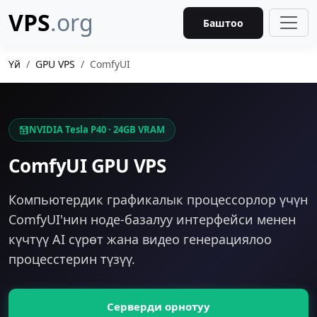
VPS
.org
Баштоо
Үй
GPU VPS
ComfyUI
NVIDIA Tesla P40 · 24GB VRAM
ComfyUI GPU VPS
Компьютердик графикалык процессорлор үчүн
ComfyUI'нин ноде-базалуу интерфейси менен
күчтүү AI сүрөт жана видео генерациялоо
процесстерин түзүү.
Серверди орнотуу