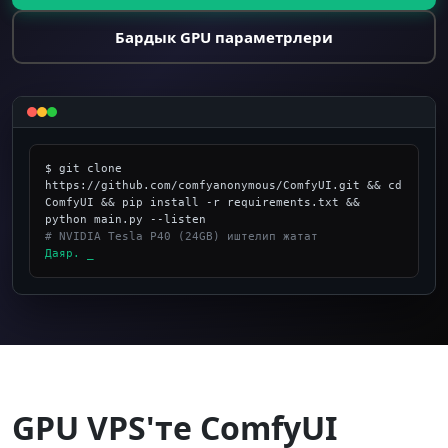
Бардык GPU параметрлери
$ git clone 
https://github.com/comfyanonymous/ComfyUI.git && cd 
ComfyUI && pip install -r requirements.txt && 
# NVIDIA Tesla P40 (24GB) иштелип жатат
Даяр.
GPU VPS'те ComfyUI