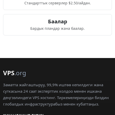
Стандарттык серверлер $2.50/айдан.
Баалар
Бардык пландар жана баалар.
VPS
.org
Заматта жайгаштыруу, 99,9% иштөө кепилдиги жана
суткасына 24 саат эксперттик колдоо менен ишкана
деңгээлиндеги VPS хостинг. Тиркемелериңизди биздин
глобалдык инфраструктурабыз менен кубаттаңыз.