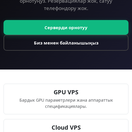
орнотуңуз. Резервациялар жок, сатуу
телефондору жок.
Серверди орнотуу
Биз менен байланышыңыз
GPU VPS
Бардык GPU параметрлери жана аппараттык
спецификациялары.
Cloud VPS