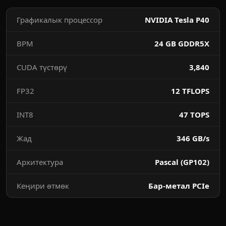
Графикалык процессор
NVIDIA Tesla P40
ВРМ
24 GB GDDR5X
CUDA түстөрү
3,840
FP32
12 TFLOPS
INT8
47 TOPS
Жад
346 GB/s
Архитектура
Pascal (GP102)
Кеңири өтмөк
Бар-метал PCIe