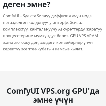
деген эмне?
ComfyUI - бул стабилдүү диффузия үчүн ноде
негизделген колдонуучу интерфейси, ал
комплекстүү, кайталануучу AI сүрөттөрдү жаратуу
процесстерине мүмкүндүк берет. GPU VPS VRAM
жана жогорку деңгээлдеги конвейерлер үчүн
керектүү эсептөө кубатын камсыз кылат.
ComfyUI VPS.org GPU'да
эмне үчүн