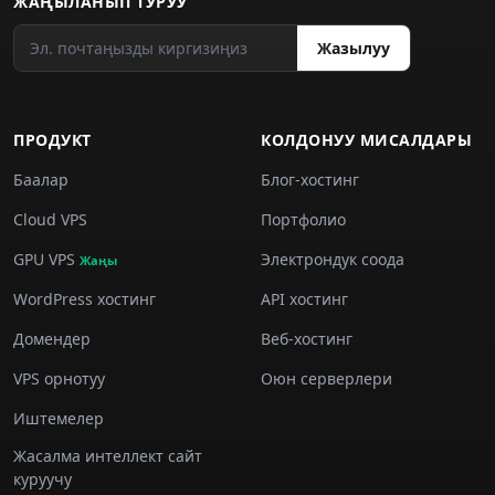
ЖАҢЫЛАНЫП ТУРУУ
Жазылуу
ПРОДУКТ
КОЛДОНУУ МИСАЛДАРЫ
Баалар
Блог-хостинг
Cloud VPS
Портфолио
GPU VPS
Электрондук соода
Жаңы
WordPress хостинг
API хостинг
Домендер
Веб-хостинг
VPS орнотуу
Оюн серверлери
Иштемелер
Жасалма интеллект сайт
куруучу