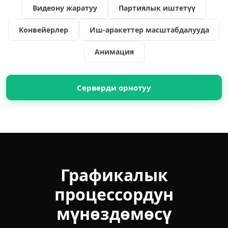
Видеону жаратуу
Партиялык иштетүү
Конвейерлер
Иш-аракеттер масштабдалууда
Анимация
Серверди орнотуу
Графикалык
процессордун
мүнөздөмөсү