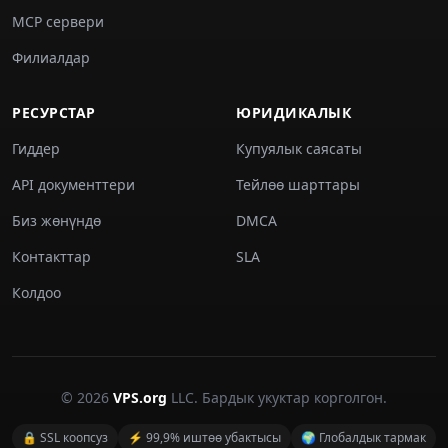
MCP сервери
Филиалдар
РЕСУРСТАР
ЮРИДИКАЛЫК
Гиддер
Купуялык саясаты
API документтери
Тейлөө шарттары
Биз жөнүндө
DMCA
Контакттар
SLA
Колдоо
© 2026
VPS.org
LLC. Бардык укуктар корголгон.
🔒 SSL коопсуз
⚡ 99,9% иштөө убактысы
🌍 Глобалдык тармак