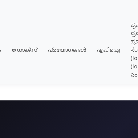
ಪ್
ಪ್
ಪ್ರ
ം
ഡോക്സ്
പ്രയോഗങ്ങള്‍
എപിഐ
ಸಂ
(lo
(l
సం