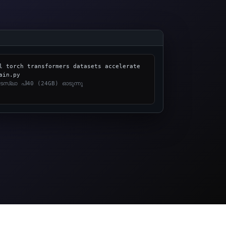
l torch transformers datasets accelerate 
സ്ലാ പി40 (24GB) ഓടുന്നു