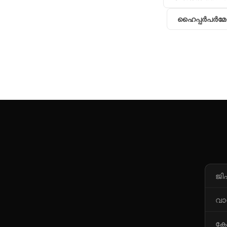
ഹൈപ്പര്‍പര്‍മേറ്
ജി
വാ
കോ