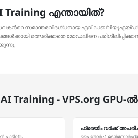
I Training എന്തായിത്?
േവകന്‍റെ സമാന്തരവിദഗ്‌ധനായ എവിഡബ്ലിയുഎയ്‌ഡ്‌
ങൾക്കായി മത്സരിക്കാതെ മോഡലിനെ പരിശീലിപ്പിക്കാൻ
ുന്നു.
AI Training - VPS.org GPU-ല്‍
ഫ്രെയിം വര്‍ക്ക് അപരി
്‍ പാടില്ല.
പൈതോര്‍ച്ച്, ടെന്‍സോര്‍ഫ്