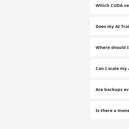
environment for 
Which CUDA vers
GPU VPSs ship wi
pin or upgrade C
Does my AI Tra
Yes — your AI Tra
Models, configs,
Where should I
Keep working data
(weights, generat
Can I scale my 
Yes — plan upgrad
tier on request. Y
Are backups av
Yes. Automated d
training runs wh
Is there a mon
Yes — 30-day mon