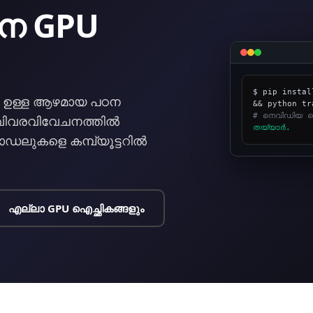
ലന GPU
$ pip instal
ര്‍ ഉള്ള ആഴമായ പഠന
# നെവിഡിയ ടെ
 വിവരവിവേചനത്തില്‍
തയ്യാര്‍.
മോഡലുകളെ കമ്പ്യൂട്ടറില്‍
എല്ലാ GPU ഐച്ഛികങ്ങളും