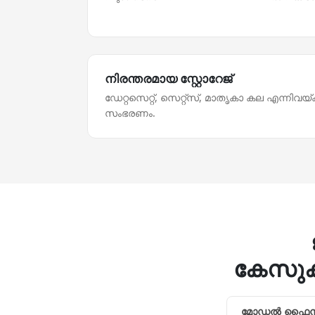
നിരന്തരമായ സ്റ്റോറേജ്
ഡേറ്റസെറ്റ്‌, സെറ്റ്‌സ്‌, മാതൃകാ കല എന്നിവയ
സംഭരണം.
കേസുകള
മോഡല്‍ ഫൈന്‍-