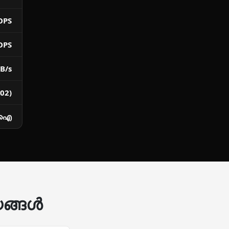
OPS
OPS
B/s
02)
സിഐ
യങ്ങൾ