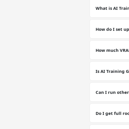
What is AI Trai
AI Training on a
accelerated work
How do I set up
versions match t
Deploy a GPU VPS 
accelerate && pyt
How much VRAM 
acceleration.
Our GPU VPS ship
Training workload
Is AI Training 
GPU VPS plans are
for current GPU p
Can I run other
Yes — you have fu
RAM / storage bu
Do I get full r
Yes. Full root SS