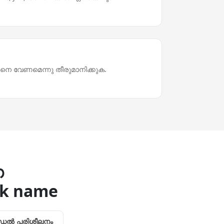
നെ വേണമെന്നു തീരുമാനിക്കുക.
ഗ
ck name
മോഡല്‍ പരിശീലനം