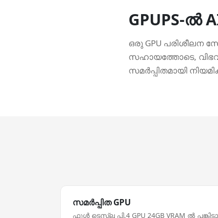
GPUPS-ല്‍ A
ഒരു GPU പരിശീലന സ
സഹായത്തോടെ, വിഭവങ്
സമർപ്പിതമായി നിയമിക്ക
സമർപ്പിത GPU
ഫുള്‍ ടെസ്ല പി.4 GPU 24GB VRAM ല്‍ പങ്കിടാന