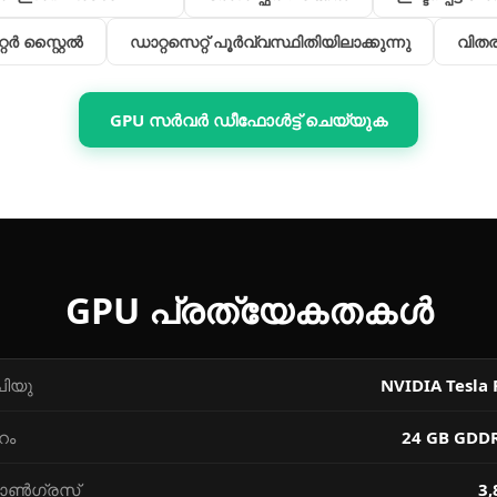
റര്‍ സ്റ്റൈല്‍
ഡാറ്റസെറ്റ് പൂര്‍വ്വസ്ഥിതിയിലാക്കുന്നു
വിത
GPU സര്‍വര്‍ ഡീഫോള്‍ട്ട് ചെയ്യുക
GPU പ്രത്യേകതകള്‍
പിയു
NVIDIA Tesla 
റം
24 GB GDD
ൺഗ്രസ്‌
3,