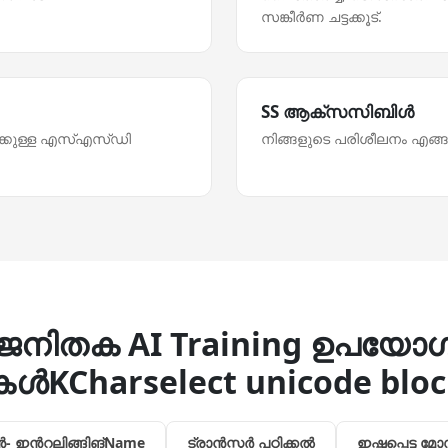
സങ്കീര്‍ണ ചട്ടക്കൂട്.
SS ആക്സസിബിള്‍
്‌ക്കുള്ള എസ്‌എസ്‌ഡി
നിങ്ങളുടെ പരിശീലനം എങ്ങ
ജനിതക AI Training ഉപയോ
്‍KCharselect unicode blo
 ഇന്‍റലിങ്ങിങ്Name
ട്രാന്‍സ്ഫര്‍ പഠിക്കല്‍
ഇഷ്ടപ്പെട്ട 