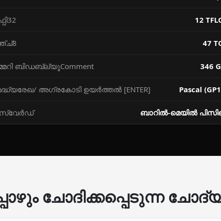
്പി32
12 TFL
്ച്8
47 T
മ്മറി ബിഡബ്ല്യൂComment
346 G
മദ്ധ്യരേഖ/ അഗ്രകോടി ഉയര്‍ത്തല്‍ [ENTER]
Pascal (GP1
്‌വേര്‍ഡ്
ബാറില്‍-മെയില്‍ പി
പോഴും ചോദിക്കപ്പെടുന്ന ചോദ്