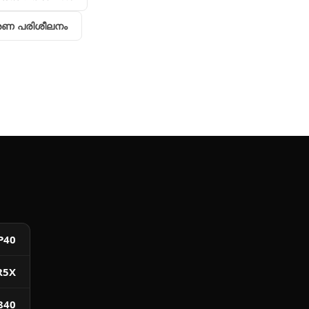
രണ പരിശീലനം
P40
R5X
840