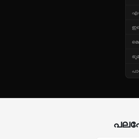
എഫ
ഇഞ
മെ
ഭൂ
പാസ
പലപ്