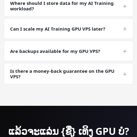
Where should I store data for my AI Training
persistent server, not an ephemeral instance. Models,
+
workload?
configs, and data stay on the SSD between sessions.
Keep working data on the VPS SSD for fast access during
AI Training runs; back up finished artifacts (weights,
+
Can I scale my AI Training GPU VPS later?
generations, embeddings) off-server via snapshots or
object storage for safety.
Yes — plan upgrades are instant from your control
panel; the GPU itself can be swapped to a larger tier on
+
Are backups available for my GPU VPS?
request. Your AI Training install carries over.
Yes. Automated daily backups are an add-on; manual
Is there a money-back guarantee on the GPU
snapshots are free. Useful for long AI Training training
+
VPS?
runs where you want a checkpointable server state.
Yes — 30-day money-back guarantee on every plan
including GPU. Try AI Training on a GPU VPS risk-free.
ແລ້ວ​ຈະ​ແລ່ນ {ຊື່} ເທິງ GPU ບໍ?