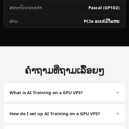
ສະຖາປັດຕະຍະກໍາ
Pascal (GP102)
ຜ່ານ
PCIe ແບບ​ບໍ່​ມີ​ໂລຫະ
ຄໍາຖາມທີ່ຖາມເລື້ອຍໆ
+
What is AI Training on a GPU VPS?
AI Training on a GPU VPS is a CUDA-accelerated
deployment. AI Training is a general GPU-accelerated
+
How do I set up AI Training on a GPU VPS?
workload. Make sure your software has CUDA support
and that your driver / runtime versions match the
Deploy a GPU VPS with the NVIDIA Tesla P40, SSH in, and