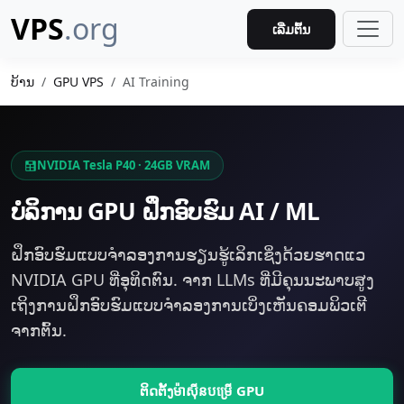
VPS
.org
ເລີ່ມຕົ້ນ
ບ້ານ
GPU VPS
AI Training
NVIDIA Tesla P40 · 24GB VRAM
ບໍລິການ GPU ຝຶກອົບຮົມ AI / ML
ຝຶກອົບຮົມແບບຈໍາລອງການຮຽນຮູ້ເລິກເຊິ່ງດ້ວຍຮາດແວ
NVIDIA GPU ທີ່ອຸທິດຕົນ. ຈາກ LLMs ທີ່ມີຄຸນນະພາບສູງ
ເຖິງການຝຶກອົບຮົມແບບຈໍາລອງການເບິ່ງເຫັນຄອມພິວເຕີ
ຈາກຕົ້ນ.
ຕິດຕັ້ງ​ម៉ាស៊ីន​បម្រើ GPU