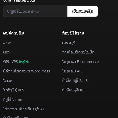
ຮັກສາ​ໃຫ້​ທັນ​ສະໄໝ
​ເປັນ​ສະມາຊິກ
ຜະລິດຕະພັນ
ກໍລະນີ​ໃຊ້​ງານ
ລາຄາ
ເວບໄຊທ໌
​ເມກ
ການ​ໂຮມ​ອັດ​ຕະ​ໂນ​ມັດ
GPU VPS
ໂຮງແຮມ E-commerce
ສ້າງ​ໃໝ່
ບໍລິການ​ໂຮດ​ສະ​ເຕ WordPress
ໂຮງແຮມ API
ໂດເມນ
ម៉ាស៊ីន​បម្រើ SaaS
ຈັດ​ຕັ້ງ​ໃຊ້ VPS
ម៉ាស៊ីន​បម្រើ​ເກມ
កម្មវិធីName
ໂປຣແກຣມສ້າງເວັບໄຊທ໌ AI