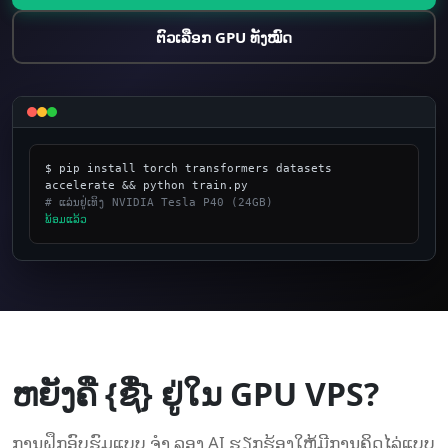
ຕົວເລືອກ GPU ທັງໝົດ
$ pip install torch transformers datasets 
# ແລ່ນຢູ່ເທິງ NVIDIA Tesla P40 (24GB)
​ພ້ອມ​ແລ້ວ
_
ຫຍັງຄື {ຊື່} ຢູ່ໃນ GPU VPS?
ການຝຶກອົບຮົມແບບ ຈຳ ລອງ AI ຮຽກຮ້ອງໃຫ້ມີການຄິດໄລ່ແບບ