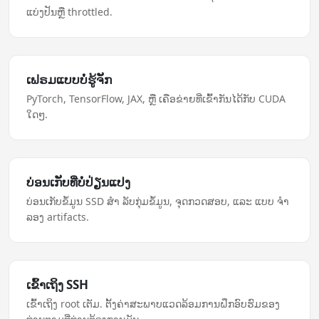
ແບ່ງປັນຫຼື throttled.
ເຟຣມ​ແບບ​ບໍ່​ຮູ້​ຈັກ
PyTorch, TensorFlow, JAX, ຫຼື ເຄືອຂ່າຍທີ່ເຂົ້າກັນໄດ້ກັບ CUDA
ໃດໆ.
ບ່ອນ​ເກັບ​ທີ່​ບໍ່​ປ່ຽນແປງ
ບ່ອນເກັບຂໍ້ມູນ SSD ສຳ ລັບກຸ່ມຂໍ້ມູນ, ຈຸດກວດສອບ, ແລະ ແບບ ຈຳ
ລອງ artifacts.
ເຂົ້າ​ເຖິງ SSH
ເຂົ້າເຖິງ root ເຕັມ. ຕັ້ງຄ່າ​ສະພາບແວດລ້ອມ​ການ​ຝຶກ​ອົບຮົມ​ຂອງ