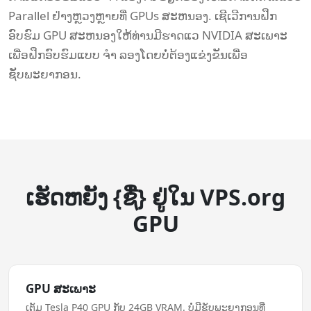
Parallel ຢ່າງຫຼວງຫຼາຍທີ່ GPUs ສະຫນອງ. ເຊີເວີການຝຶກ
ອົບຮົມ GPU ສະຫນອງໃຫ້ທ່ານມີຮາດແວ NVIDIA ສະເພາະ
ເພື່ອຝຶກອົບຮົມແບບ ຈຳ ລອງໂດຍບໍ່ຕ້ອງແຂ່ງຂັນເພື່ອ
ຊັບພະຍາກອນ.
ເຮັດ​ຫຍັງ {ຊື່} ຢູ່ໃນ VPS.org
GPU
GPU ສະເພາະ
ເຕັມ Tesla P40 GPU ກັບ 24GB VRAM. ບໍ່ມີຊັບພະຍາກອນທີ່