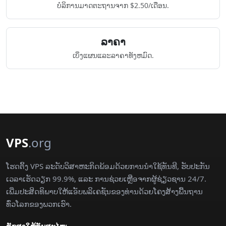
ບໍລິການມາດຕະຖານຈາກ $2.50/ເດືອນ.
ລາຄາ
ເບິ່ງແຜນແລະລາຄາທັງຫມົດ.
VPS
.org
ໂຮດຕິ້ງ VPS ລະດັບວິສາຫະກິດພ້ອມດ້ວຍການນຳໃຊ້ທັນທີ, ຮັບປະກັນ
ເວລາເຮັດວຽກ 99.9%, ແລະ ການຊ່ວຍເຫຼືອຈາກຜູ້ຊ່ຽວຊານ 24/7.
ເພີ່ມປະສິດທິພາບໃຫ້ແອັບພລິເຄຊັນຂອງທ່ານດ້ວຍໂຄງສ້າງພື້ນຖານ
ທົ່ວໂລກຂອງພວກເຮົາ.