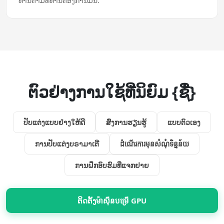
ທ່ານ​ຕາມ​ທີ່​ທ່ານ​ຕ້ອງການ​ມັນ.
ຕົວຢ່າງການໃຊ້ທີ່ນິຍົມ {ຊື່}
ປັບ​ແຕ່ງ​ແບບ​ຢ່າງ​ໃຫ້​ດີ
ສົ່ງ​ການ​ຮຽນ​ຮູ້
ແບບ​ຕົວ​ເອງ
ການ​ປັບ​ແຕ່ງ​ບຣາມາ​ເຕີ
ដំណើរការ​មុន​សំណុំ​ទិន្នន័យ
ການ​ຝຶກ​ອົບຮົມ​ທີ່​ແຈກຢາຍ
ຕິດຕັ້ງ​ម៉ាស៊ីន​បម្រើ GPU