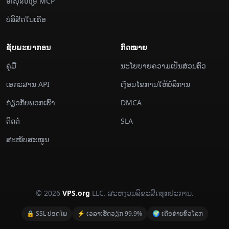
ម៉ាស៊ីន​បម្រើ MCP
ບໍລິສັດໃນເຄືອ
ຊັບພະຍາກອນ
ກົດໝາຍ
ຄູ່ມື
ນະໂຍບາຍຄວາມເປັນສ່ວນຕົວ
ເອກະສານ API
ເງື່ອນໄຂການໃຫ້ບໍລິການ
ກ່ຽວກັບພວກເຮົາ
DMCA
ຕິດຕໍ່
SLA
ສະໜັບສະໜູນ
© 2026
VPS.org
LLC. ສະຫງວນລິຂະສິດທຸກປະການ.
🔒 SSL ປອດໄພ
⚡ ເວລາເຮັດວຽກ 99.9%
🌍 ເຄືອຂ່າຍທົ່ວໂລກ