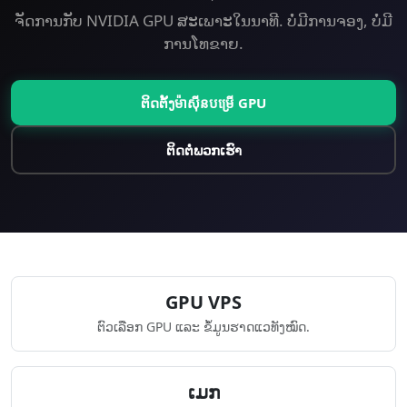
ຈັດການກັບ NVIDIA GPU ສະເພາະໃນນາທີ. ບໍ່ມີການຈອງ, ບໍ່ມີ
ການໂທຂາຍ.
ຕິດຕັ້ງ​ម៉ាស៊ីន​បម្រើ GPU
ຕິດຕໍ່ພວກເຮົາ
GPU VPS
ຕົວເລືອກ GPU ແລະ ຂໍ້ມູນຮາດແວທັງໝົດ.
​ເມກ