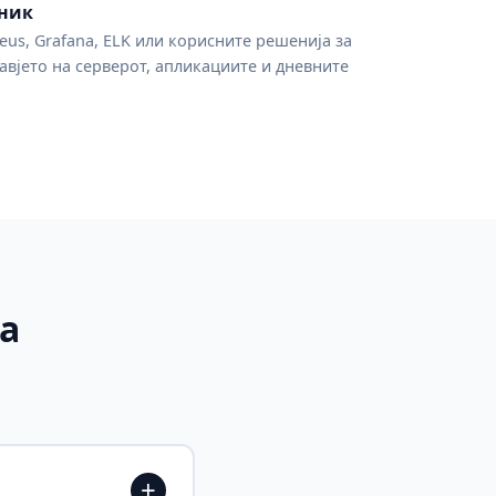
ник
eus, Grafana, ELK или корисните решенија за
равјето на серверот, апликациите и дневните
а
+