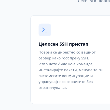
Секој ВПС доаѓ
Целосен SSH пристап
Поврзи се директно со вашиот
сервер како root преку SSH.
Извршете било која команда,
инсталирајте пакети, менувајте ги
системските конфигурации и
управувајте со сервисите без
ограничувања.