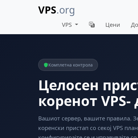
VPS
.org
VPS
Цени
До
Комплетна контрола
Целосен прис
коренот VPS-
Вашиот сервер, вашите правила. З
коренски пристап со секој VPS план
конфигурирајте се и управувајте с