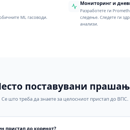
Мониторинг и днев
Разработете ги Prometh
 обичните ML гасоводи.
следење. Следете ги зд
анализи.
Често поставувани прашањ
Се што треба да знаете за целосниот пристап до ВПС.
н пристап до коренот?