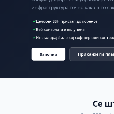
инфраструктура точно како што сак
✓
Целосен SSH пристап до коренот
✓
Веб конзолата е вклучена
✓
Инсталирај било кој софтвер или контро
Прикажи ги пла
Започни
Се ш