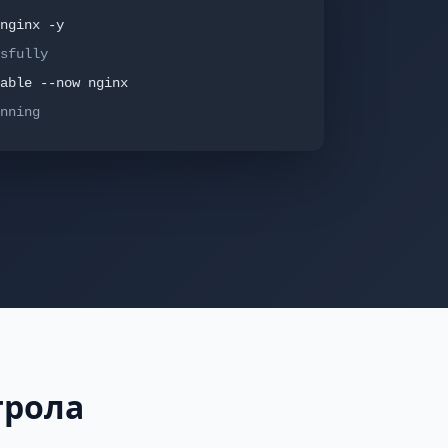
nginx -y
sfully
able --now nginx
nning
трола