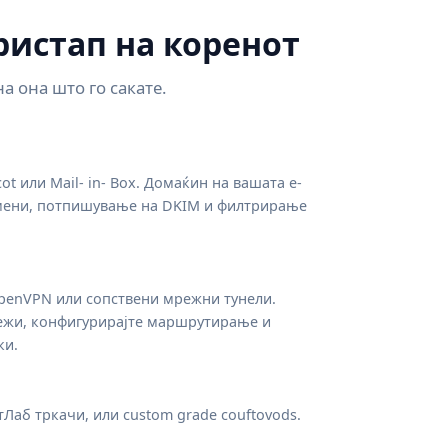
истап на коренот
 она што го сакате.
cot или Mail- in- Box. Домаќин на вашата е-
мени, потпишување на DKIM и филтрирање
OpenVPN или сопствени мрежни тунели.
ежи, конфигурирајте маршрутирање и
ки.
Лаб тркачи, или custom grade couftovods.