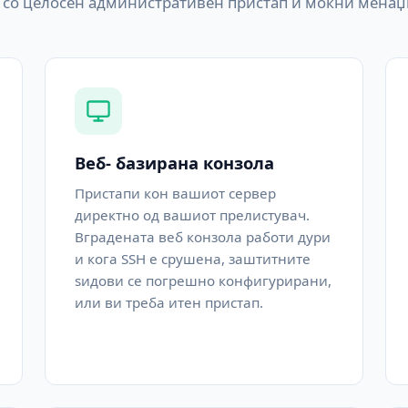
а со целосен административен пристап и моќни менаџ
Веб- базирана конзола
Пристапи кон вашиот сервер
директно од вашиот прелистувач.
Вградената веб конзола работи дури
и кога SSH е срушена, заштитните
ѕидови се погрешно конфигурирани,
или ви треба итен пристап.