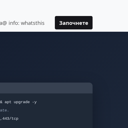
va@ info: whatsthis
Започнете
& apt upgrade -y
ate.
,443/tcp