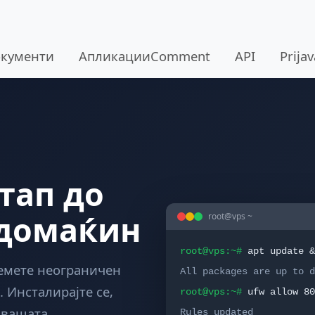
кументи
АпликацииComment
API
Prija
тап до
 домаќин
root@vps ~
root@vps:~#
apt update &
емете неограничен
All packages are up to d
. Инсталирајте се,
root@vps:~#
ufw allow 80
о вашата
Rules updated