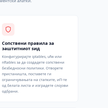
ментски алатки.
Сопствени правила за
заштитниот ѕид
Конфигурирајте iptables, ufw или
nftables за да создадете сопствени
безбедносни политики. Отворете
пристаништа, поставете ги
ограничувањата на стапките, иП-те
од белата листа и изградете слојови
одбрани.