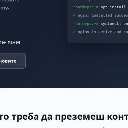
ате.
root@vps:~#
apt install 
✓
nginx installed succes
root@vps:~#
systemctl en
✓
nginx is active and ru
лен панел
новите
то треба да преземеш кон