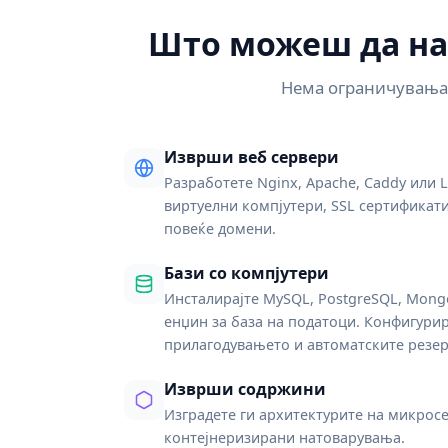
Што можеш да на
Нема ограничувања,
Изврши веб сервери
Разработете Nginx, Apache, Caddy или 
виртуелни компјутери, SSL сертификат
повеќе домени.
Бази со компјутери
Инсталирајте MySQL, PostgreSQL, Mongo
енџин за база на податоци. Конфигурир
прилагодувањето и автоматските резе
Изврши содржини
Изградете ги архитектурите на микрос
контејнеризирани натоварувања.