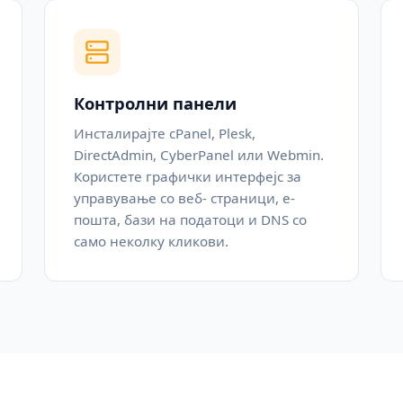
Контролни панели
Инсталирајте cPanel, Plesk,
DirectAdmin, CyberPanel или Webmin.
Користете графички интерфејс за
управување со веб- страници, е-
пошта, бази на податоци и DNS со
само неколку кликови.