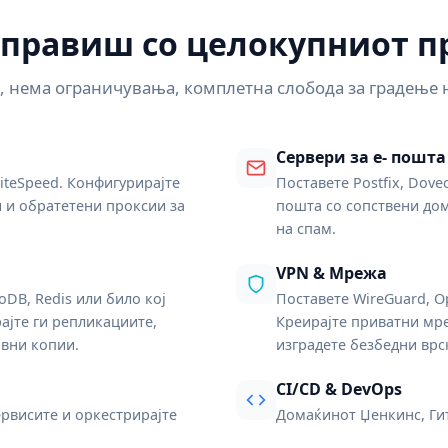
правиш со целокупниот пр
 нема ограничувања, комплетна слобода за градење на
Сервери за е- пошта
LiteSpeed. Конфигурирајте
Поставете Postfix, Dove
и и обратетени проксии за
пошта со сопствени до
на спам.
VPN & Мрежа
DB, Redis или било кој
Поставете WireGuard, 
ајте ги репликациите,
Креирајте приватни мр
рвни копии.
изградете безбедни врс
CI/CD & DevOps
ервисите и оркестрирајте
Домаќинот Џенкинс, Гит