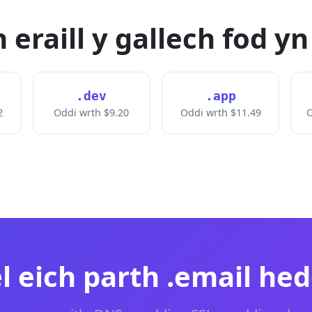
 eraill y gallech fod yn
.dev
.app
2
Oddi wrth $9.20
Oddi wrth $11.49
O
l eich parth .email he