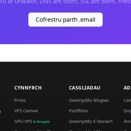
ru ar unwaith. DNS am ddim, SSL am ddim, rheol
Cofrestru parth .email
CYNNYRCH
CASGLIADAU
AD
Prisio
Gweinyddu Blogiau
Can
VPS Cwmwl
Portffolio
Dog
a
GPU VPS
Gweinyddu E-fasnach
Am
& Newydd