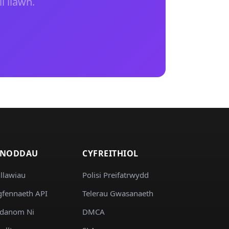
i llawn.
NODDAU
CYFREITHIOL
llawiau
Polisi Preifatrwydd
fennaeth API
Telerau Gwasanaeth
danom Ni
DMCA