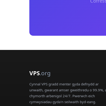
Cofrest
VPS
.org
Cynnal VPS gradd menter gyda defnydd ar
unwaith, gwarant amser gweithredu o 99.9%, 
chymorth arbenigol 24/7. Pwerwch eich
cymwysiadau gyda'n seilwaith byd-eang.