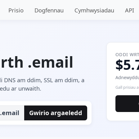
Prisio
Dogfennau
Cymhwysiadau
API
ODDI WR
rth .email
$5.
Adnewyddu
oli DNS am ddim, SSL am ddim, a
edu ar unwaith.
Gall prisiau 
.email
Gwirio argaeledd