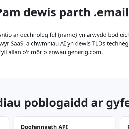
Pam dewis parth .email
ntio ar dechnoleg fel {name} yn arwydd bod eich
lwyr SaaS, a chwmnïau AI yn dewis TLDs techneg
efyll allan o'r môr o enwau generig.com.
iau poblogaidd ar gyfe
Dogfennaeth API