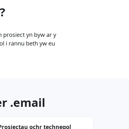
?
 prosiect yn byw ar y
ol i rannu beth yw eu
r .email
Prosiectau ochr technegol