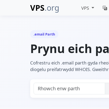
VPS
.org
VPS
.email Parth
Prynu eich pa
Cofrestru eich .email parth gyda rhe
diogelu preifatrwydd WHOIS. Gweithr