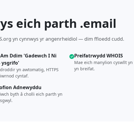
ys eich parth .email
S.org yn cynnwys yr angenrheidiol — dim ffioedd cudd.
 Am Ddim 'Gadewch I Ni
Preifatrwydd WHOIS
 ysgrifo'
Mae eich manylion cyswllt yn
yn breifat.
adroddir yn awtomatig, HTTPS
diwrnod cyntaf.
ofion Adnewyddu
iwch byth â cholli eich parth yn
sgwyl.