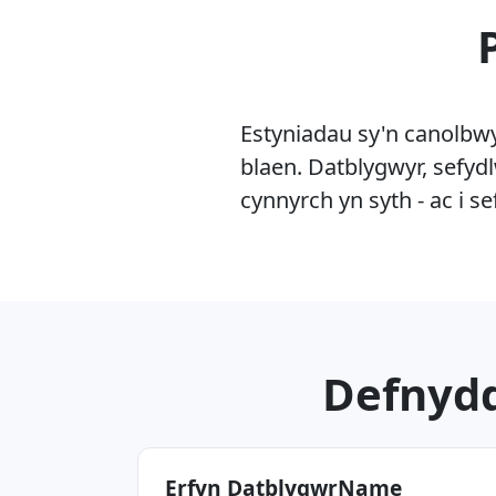
Estyniadau sy'n canolbwy
blaen. Datblygwyr, sefyd
cynnyrch yn syth - ac i s
Defnydd
Erfyn DatblygwrName