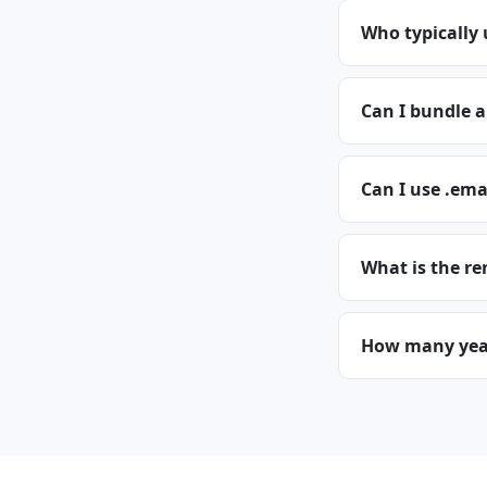
Who typically
Can I bundle 
Can I use .ema
What is the re
How many years