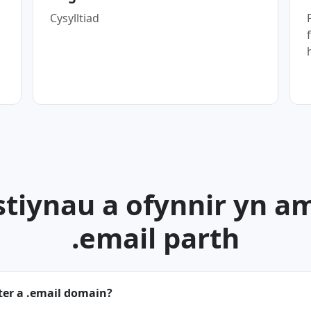
Cysylltiad
tiynau a ofynnir yn a
.email parth
ter a .email domain?