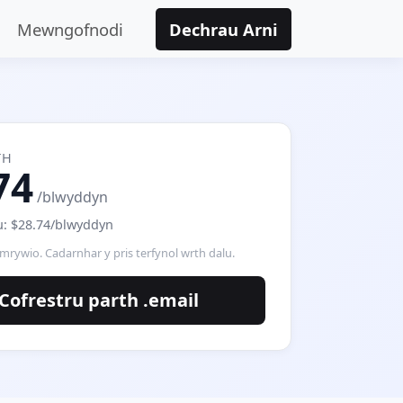
Mewngofnodi
Dechrau Arni
TH
74
/blwyddyn
: $28.74/blwyddyn
amrywio. Cadarnhar y pris terfynol wrth dalu.
Cofrestru parth .email