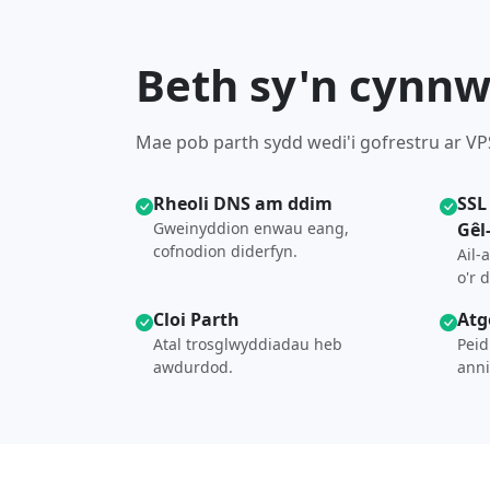
Beth sy'n cynnw
Mae pob parth sydd wedi'i gofrestru ar VP
Rheoli DNS am ddim
SSL
Gweinyddion enwau eang,
Gêl-
cofnodion diderfyn.
Ail-
o'r 
Cloi Parth
Atg
Atal trosglwyddiadau heb
Peid
awdurdod.
anni