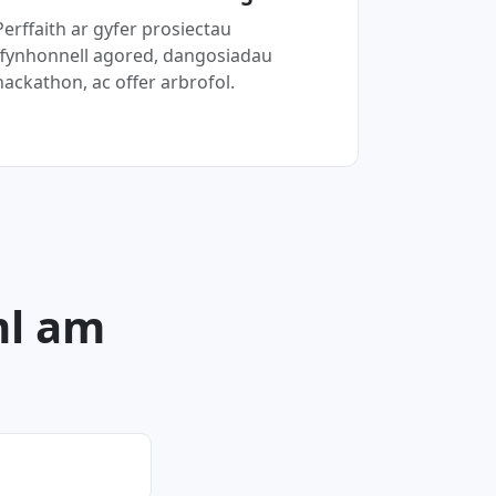
Perffaith ar gyfer prosiectau
ffynhonnell agored, dangosiadau
hackathon, ac offer arbrofol.
ml am