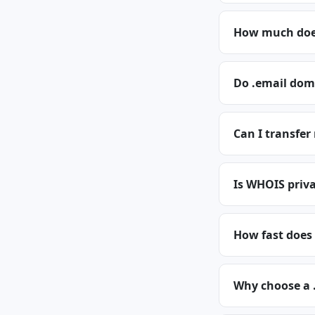
How much does
Do .email dom
Can I transfer
Is WHOIS priva
How fast does 
Why choose a 