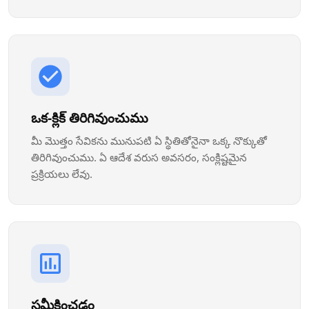
ఒక-క్లిక్ తిరిగివుంచుము
మీ మొత్తం సేవికను మునుపటి ఏ స్థితితోనైనా ఒక్క నొక్కుతో
తిరిగివుంచుము. ఏ ఆదేశ వరుస అవసరం, సంక్లిష్టమైన
ప్రక్రియలు లేవు.
సమీక్షించడం