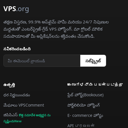
VPS
.org
తక్షణ విస్తరణ, 99.9% అప్‌టైమ్ హామీ మరియు 24/7 నిపుణుల
మద్దతుతో ఎంటర్‌ప్రైజ్-గ్రేడ్ VPS హోస్టింగ్. మా గ్లోబల్ మౌలిక
సదుపాయాలతో మీ అప్లికేషన్‌లను శక్తివంతం చేసుకోండి.
నవీకరించబడింది
సబ్‌స్క్రైబ్
ఉత్పత్తి
കേസುಗಳನ್ನು பயன்படுத்து
ధర నిర్ణయించడం
ప్లేబ్ హోస్ట్(Bookouse)
మేఘాలు VPSComment
పోర్ట్‌లిలియో హోస్టింగ్
జిపిపిఎస్
E- commerce హోస్టు
కొత్త సమావేశ అభ్యర్థన ను
సృష్టించుNew
API புரவலன்