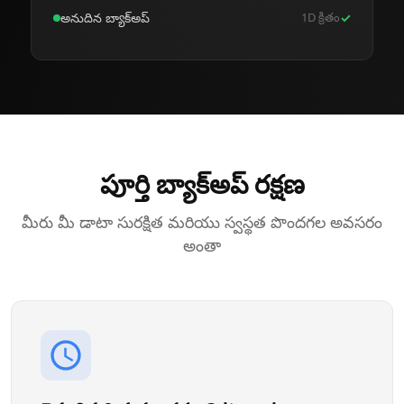
అనుదిన బ్యాక్అప్
1D క్రితం
✓
పూర్తి బ్యాక్అప్ రక్షణ
మీరు మీ డాటా సురక్షిత మరియు స్వస్థత పొందగల అవసరం
అంతా