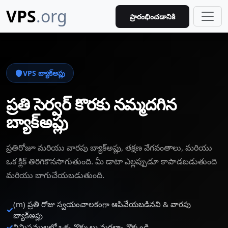
VPS
.org
ప్రారంభించడానికి
VPS బ్యాక్అప్లు
ప్రతి సెర్వర్ కొరకు నమ్మదగిన
బ్యాక్అప్లు
ప్రతిరోజూ మరియు వారపు బ్యాక్అప్లు, తక్షణ వేగవంతాలు, మరియు
ఒక క్లిక్ తిరిగికొనసాగుతుంది. మీ డాటా ఎల్లప్పుడూ కాపాడబడుతుంది
మరియు బాగుచేయబడుతుంది.
(m) ప్రతి రోజు స్వయంచాలకంగా ఆపివేయబడినవి & వారపు
✓
బ్యాక్అప్లు
✓
నిమిషములలో ఒక- నొక్కులు మరలా- నొక్కండి