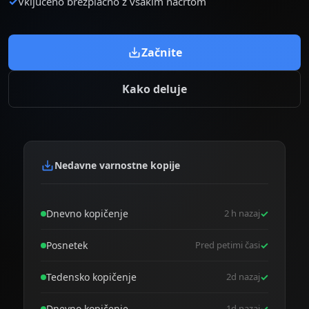
✓
Vključeno brezplačno z vsakim načrtom
Začnite
Kako deluje
Nedavne varnostne kopije
Dnevno kopičenje
2 h nazaj
✓
Posnetek
Pred petimi časi
✓
Tedensko kopičenje
2d nazaj
✓
Dnevno kopičenje
1d nazaj
✓