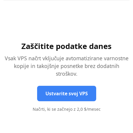
Lahko ustvarite do 10 ročnih posnetkov na strežnik.
Ko obnovite, dobite natančno repliko vašega strežnika v
Posnetki so trenutno in jih lahko vzamete, medtem ko vaš
tem trenutku v času.
strežnik teče brez kakršnega koli odpovedi ali učinka na
delovanje.
Zaščitite podatke danes
Vsak VPS načrt vključuje avtomatizirane varnostne
kopije in takojšnje posnetke brez dodatnih
stroškov.
Ustvarite svoj VPS
Načrti, ki se začnejo z 2,0 $/mesec