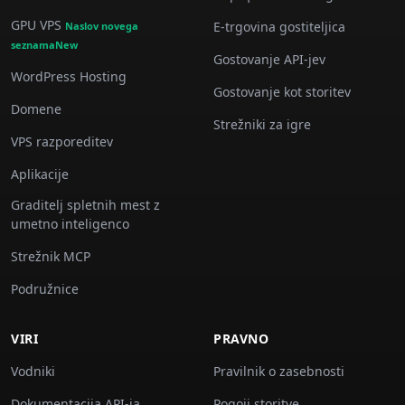
GPU VPS
E-trgovina gostiteljica
Naslov novega
seznamaNew
Gostovanje API-jev
WordPress Hosting
Gostovanje kot storitev
Domene
Strežniki za igre
VPS razporeditev
Aplikacije
Graditelj spletnih mest z
umetno inteligenco
Strežnik MCP
Podružnice
VIRI
PRAVNO
Vodniki
Pravilnik o zasebnosti
Dokumentacija API-ja
Pogoji storitve