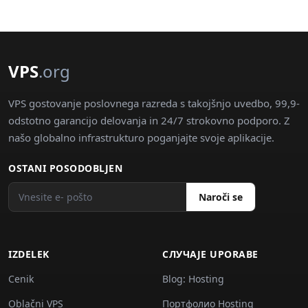
VPS
.org
VPS gostovanje poslovnega razreda s takojšnjo uvedbo, 99,9-
odstotno garancijo delovanja in 24/7 strokovno podporo. Z
našo globalno infrastrukturo poganjajte svoje aplikacije.
OSTANI POSODOBLJEN
Naroči se
IZDELEK
СЛУЧАJE UPORABE
Cenik
Blog: Hosting
Oblačni VPS
Портфолио Hosting