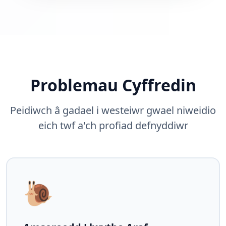
Problemau Cyffredin
Peidiwch â gadael i westeiwr gwael niweidio
eich twf a'ch profiad defnyddiwr
🐌