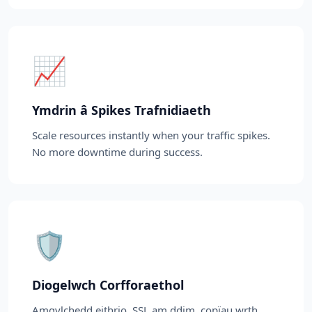
📈
Ymdrin â Spikes Trafnidiaeth
Scale resources instantly when your traffic spikes.
No more downtime during success.
🛡️
Diogelwch Corfforaethol
Amgylchedd eithrio, SSL am ddim, copïau wrth