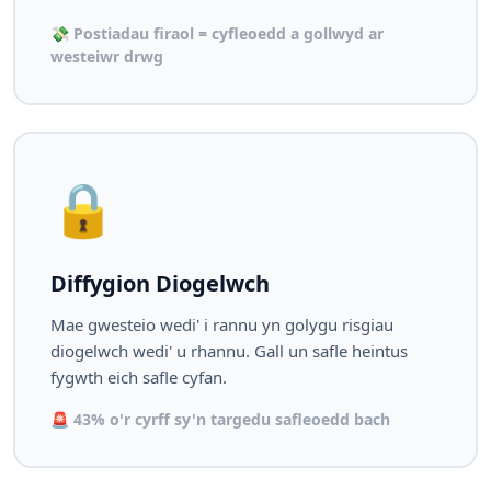
💸 Postiadau firaol = cyfleoedd a gollwyd ar
westeiwr drwg
🔒
Diffygion Diogelwch
Mae gwesteio wedi' i rannu yn golygu risgiau
diogelwch wedi' u rhannu. Gall un safle heintus
fygwth eich safle cyfan.
🚨 43% o'r cyrff sy'n targedu safleoedd bach