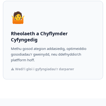
🤷
Rheolaeth a Chyflymder
Cyfyngedig
Methu gosod ategion addasiedig, optimeiddio
gosodiadau'r gweinydd, neu ddefnyddio'ch
platfform hoff.
⚠️ Wedi'i gloi i gyfyngiadau'r darparwr