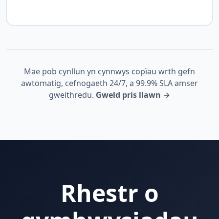
Mae pob cynllun yn cynnwys copïau wrth gefn
awtomatig, cefnogaeth 24/7, a 99.9% SLA amser
gweithredu.
Gweld pris llawn →
Rhestr o