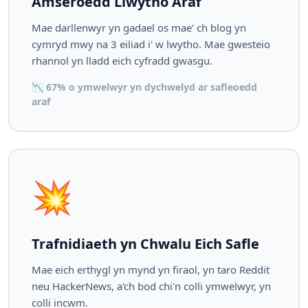
Amseroedd Llwytho Araf
Mae darllenwyr yn gadael os mae' ch blog yn
cymryd mwy na 3 eiliad i' w lwytho. Mae gwesteio
rhannol yn lladd eich cyfradd gwasgu.
📉 67% o ymwelwyr yn dychwelyd ar safleoedd
araf
💥
Trafnidiaeth yn Chwalu Eich Safle
Mae eich erthygl yn mynd yn firaol, yn taro Reddit
neu HackerNews, a'ch bod chi'n colli ymwelwyr, yn
colli incwm.