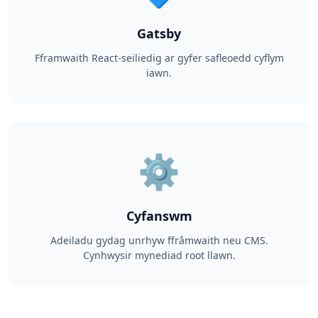
Gatsby
Fframwaith React-seiliedig ar gyfer safleoedd cyflym
iawn.
⚙️
Cyfanswm
Adeiladu gydag unrhyw ffrâmwaith neu CMS.
Cynhwysir mynediad root llawn.