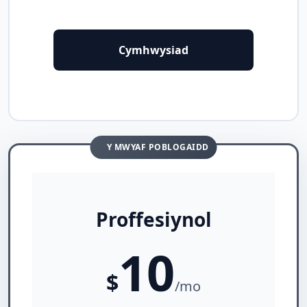
Cymhwysiad
Y MWYAF POBLOGAIDD
Proffesiynol
10
$
/mo