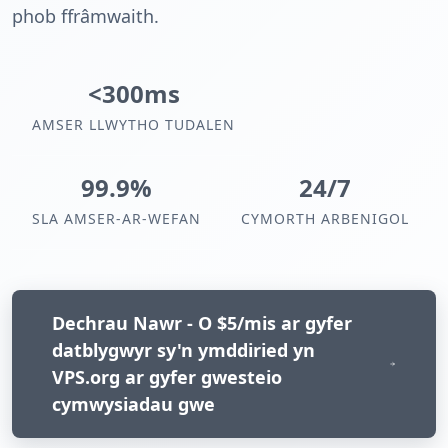
phob ffrâmwaith.
<300ms
AMSER LLWYTHO TUDALEN
99.9%
24/7
SLA AMSER-AR-WEFAN
CYMORTH ARBENIGOL
Dechrau Nawr - O $5/mis ar gyfer
datblygwyr sy'n ymddiried yn
VPS.org ar gyfer gwesteio
cymwysiadau gwe