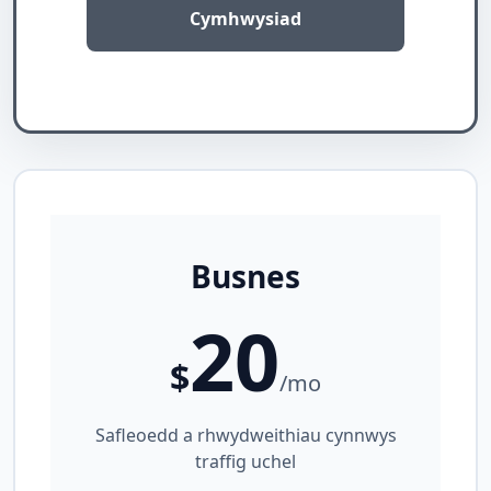
Cymhwysiad
Busnes
20
$
/mo
Safleoedd a rhwydweithiau cynnwys
traffig uchel