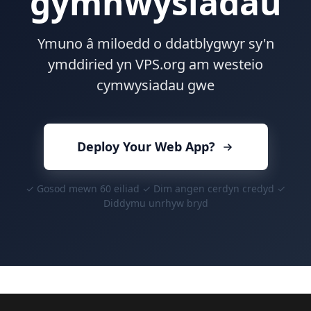
gymhwysiadau
Ymuno â miloedd o ddatblygwyr sy'n
ymddiried yn VPS.org am westeio
cymwysiadau gwe
Deploy Your Web App?
✓ Gosod mewn 60 eiliad ✓ Dim angen cerdyn credyd ✓
Diddymu unrhyw bryd