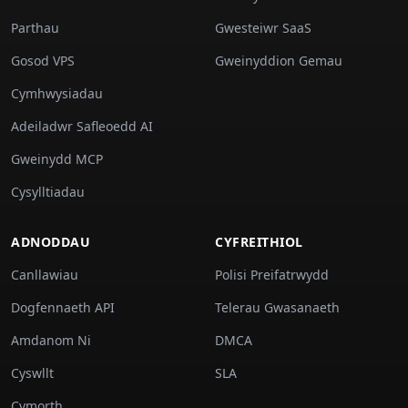
Parthau
Gwesteiwr SaaS
Gosod VPS
Gweinyddion Gemau
Cymhwysiadau
Adeiladwr Safleoedd AI
Gweinydd MCP
Cysylltiadau
ADNODDAU
CYFREITHIOL
Canllawiau
Polisi Preifatrwydd
Dogfennaeth API
Telerau Gwasanaeth
Amdanom Ni
DMCA
Cyswllt
SLA
Cymorth