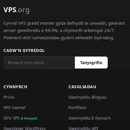
VPS
.org
Cynnal VPS gradd menter gyda defnydd ar unwaith, gwarant
amser gweithredu o 99.9%, a chymorth arbenigol 24/7.
Pwerwch eich cymwysiadau gyda'n seilwaith byd-eang.
CADW'N GYFREDOL
Tanysgrifio
CYNNYRCH
CASGLIADAU
Prisio
Gweinyddu Blogiau
VPS Cwmwl
Portffolio
GPU VPS
Gweinyddu E-fasnach
& Newydd
Gwesteiwr WordPress
Gweinyddu API